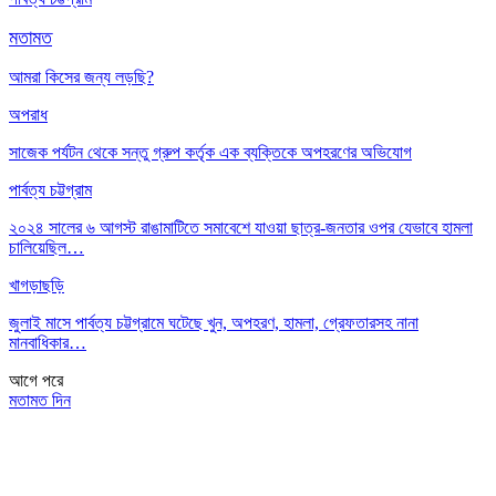
মতামত
আমরা কিসের জন্য লড়ছি?
অপরাধ
সাজেক পর্যটন থেকে সন্তু গ্রুপ কর্তৃক এক ব্যক্তিকে অপহরণের অভিযোগ
পার্বত্য চট্টগ্রাম
২০২৪ সালের ৬ আগস্ট রাঙামাটিতে সমাবেশে যাওয়া ছাত্র-জনতার ওপর যেভাবে হামলা
চালিয়েছিল…
খাগড়াছড়ি
জুলাই মাসে পার্বত্য চট্টগ্রামে ঘটেছে খুন, অপহরণ, হামলা, গ্রেফতারসহ নানা
মানবাধিকার…
আগে
পরে
মতামত দিন