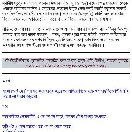
স্থানীয় সূত্রে জানা যায়, গতকাল মঙ্গলবার (৩০ জুন ২০২৬) বামে লংগদু সাবজোন থেকে
ওয়ারেন্ট অফিসার আনিস ও রায়হানের নেতৃত্বে উক্ত সেনা দলটি কাট্টলী বড়াদাম সরকারি
প্রাথমিক বিদ্যালয়ে গিয়ে অবস্থান নেয়। তারা আজ (১ জুলাই) কাট্টলী এলাকাায় চারা
বিতরণ করবে বলে জানিয়ে দেয়। তবে কি চারা বিতরণ করবে তারা জানা যায়নি।
এদিকে, সেনারা চারা বিতরণের কথা বললেও এলাকার সাধারণ জনগণ তাদের ভিন্ন উদ্দেশ্য
থাকতে পারে বলে ধারণা করছেন। কারণ, সেনারা প্রায় সময় কাট্টলী এলাকায় অভিযানের
নামে সাধারণ জনগণের ওপর নিপীড়ন-হয়রানি করে থাকে। আর বিদ্যালয়ে সেনাদের
অবস্থান করায় শিক্ষার্থীদের ব্যাঘাত ঘটার আশঙ্কাও করছেন স্থানীয়রা।
সিএইচটি নিউজে প্রকাশিত প্রচারিত কোন সংবাদ, তথ্য, ছবি ,ভিডিও, কনটেন্ট ব্যবহার
করতে হলে কপিরাইট আইন অনুসরণ করে ব্যবহার করুন।
আগে
সরকারপন্থীদের’ পরাস্ত করে ছাত্র আন্দোলন এগিয়ে নিতে হবে- খাগড়াছড়িতে পিসিপি’র
আলোচনা সভায় বক্তারা
পরে
কাউখালীতে সেনাবাহিনী ও জেএসএস সন্তু গ্রুপের যৌথ সশস্ত্র তৎপরতা
তুমি এটাও পছন্দ করতে পারো
লেখক থেকে আরো
পার্বত্য চট্টগ্রাম