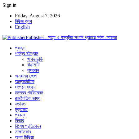
Sign in
Friday, August 7, 2026
নিউজ ব্লগ
English
Publisher - সত্য ও বস্তুনিষ্ট সংবাদ প্রচারে সর্বদা সোচ্চার
প্রচ্ছদ
পার্বত্য চট্টগ্রাম
খাগড়াছড়ি
রাঙামাটি
বান্দরবান
অন্যান্য জেলা
আন্তর্জাতিক
সংগঠন সংবাদ
মন্তব্য প্রতিবেদন
রাজনৈতিক ভাষ্য
মতামত
মুক্তমত
প্রবন্ধ
ফিচার
বিশেষ প্রতিবেদন
সাক্ষাতকার
অন্য মিডিয়া