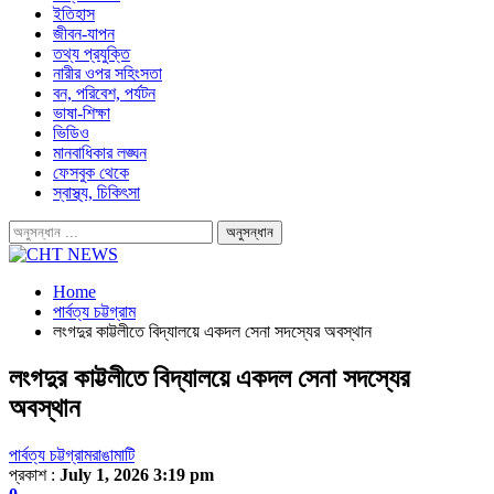
ইতিহাস
জীবন-যাপন
তথ্য প্রযুক্তি
নারীর ওপর সহিংসতা
বন, পরিবেশ, পর্যটন
ভাষা-শিক্ষা
ভিডিও
মানবাধিকার লঙ্ঘন
ফেসবুক থেকে
স্বাস্থ্য, চিকিৎসা
Home
পার্বত্য চট্টগ্রাম
লংগদুর কাট্টলীতে বিদ্যালয়ে একদল সেনা সদস্যের অবস্থান
লংগদুর কাট্টলীতে বিদ্যালয়ে একদল সেনা সদস্যের
অবস্থান
পার্বত্য চট্টগ্রাম
রাঙামাটি
প্রকাশ :
July 1, 2026 3:19 pm