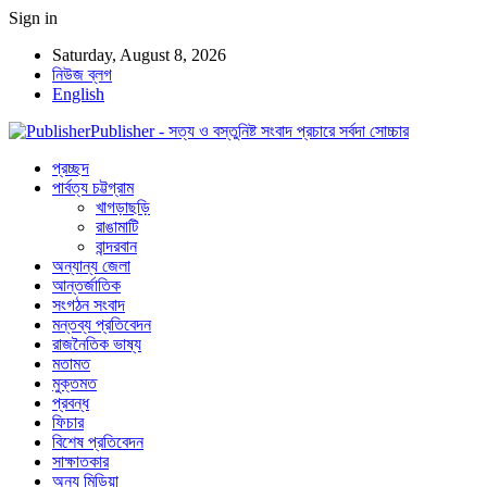
Sign in
Saturday, August 8, 2026
নিউজ ব্লগ
English
Publisher - সত্য ও বস্তুনিষ্ট সংবাদ প্রচারে সর্বদা সোচ্চার
প্রচ্ছদ
পার্বত্য চট্টগ্রাম
খাগড়াছড়ি
রাঙামাটি
বান্দরবান
অন্যান্য জেলা
আন্তর্জাতিক
সংগঠন সংবাদ
মন্তব্য প্রতিবেদন
রাজনৈতিক ভাষ্য
মতামত
মুক্তমত
প্রবন্ধ
ফিচার
বিশেষ প্রতিবেদন
সাক্ষাতকার
অন্য মিডিয়া