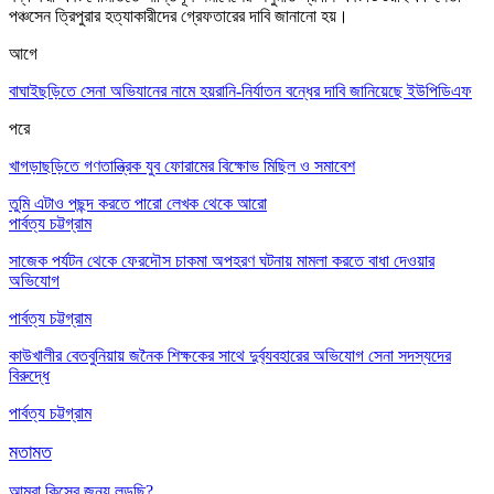
পঞ্চসেন ত্রিপুরার হত্যাকারীদের গ্রেফতারের দাবি জানানো হয়।
আগে
বাঘাইছড়িতে সেনা অভিযানের নামে হয়রানি-নির্যাতন বন্ধের দাবি জানিয়েছে ইউপিডিএফ
পরে
খাগড়াছড়িতে গণতান্ত্রিক যুব ফোরামের বিক্ষোভ মিছিল ও সমাবেশ
তুমি এটাও পছন্দ করতে পারো
লেখক থেকে আরো
পার্বত্য চট্টগ্রাম
সাজেক পর্যটন থেকে ফেরদৌস চাকমা অপহরণ ঘটনায় মামলা করতে বাধা দেওয়ার
অভিযোগ
পার্বত্য চট্টগ্রাম
কাউখালীর বেতবুনিয়ায় জনৈক শিক্ষকের সাথে দুর্ব্যবহারের অভিযোগ সেনা সদস্যদের
বিরুদ্ধে
পার্বত্য চট্টগ্রাম
মতামত
আমরা কিসের জন্য লড়ছি?