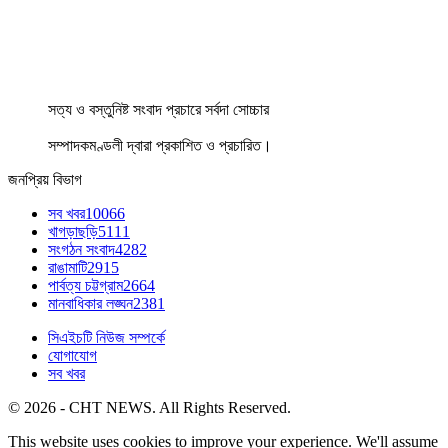
সত্য ও বস্তুনিষ্ট সংবাদ প্রচারে সর্বদা সোচ্চার
সম্পাদকমণ্ডলী দ্বারা প্রকাশিত ও প্রচারিত।
জনপ্রিয় বিভাগ
সব খবর
10066
খাগড়াছড়ি
5111
সংগঠন সংবাদ
4282
রাঙামাটি
2915
পার্বত্য চট্টগ্রাম
2664
মানবাধিকার লঙ্ঘন
2381
সিএইচটি নিউজ সম্পর্কে
যোগাযোগ
সব খবর
© 2026 - CHT NEWS. All Rights Reserved.
This website uses cookies to improve your experience. We'll assume