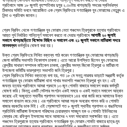
খাগড়াছড়ি জেলাধীন মাটিরাঙ্গার গোমতিতে শান্তিপূর্ণ সমাবেশ করতে না দেয়ার
প্রতিবাদে
আজ ১৮ জুলাই বৃহস্পতিবার দুপুর ২.৩০টায় খাগড়াছড়ি সদরের স্বনির্ভরস্থ
ঠিকাদার সমিতি ভবনে
আয়োজিত
এক প্রেস ব্রিফিংয়ে গণতান্ত্রিক যুব ফোরামের নেতৃবৃন্দ এ
নিন্দা ও প্রতিবাদ জানান।
প্রেস ব্রিফিং থেকে গণতান্ত্রিক যুব ফোরাম নেতা পঞ্চসেন ত্রিপুরাকে হত্যার প্রতিবাদে
আহুত পূর্ব নির্ধারিত শান্তিপূর্ণ সমাবেশ করতে না দেয়ার প্রতিবাদে
আগামী ২০ জুলাই
সকালে খাগড়াছড়িতে বিক্ষোভ মিছিল ও সমাবেশ এবং ২১ জুলাই সকালে মাটিরাঙ্গা সদরে
মানববন্ধন
কর্মসূচির ঘোষণা করা হয়।
উক্ত প্রেস ব্রিফিংয়ে লিখিত বক্তব্য পাঠ করেন গণতান্ত্রিক যুব ফোরামের খাগড়াছড়ি
জেলা কমিটির সভাপতি নিকোলাস চাকমা। এতে আরো উপস্থিত ছিলেন যুব ফোরমের
কেন্দ্রীয় সাধারণ সম্পাদক মাইকেল চাকমা, কেন্দ্রীয় সদস্য জিকো ত্রিপুরা ও মাটিরাংগা
উপজেলা কমিটির ভারপ্রাপ্ত সভাপতি জনি ত্রিপুরা।
প্রেস ব্রিফিংয়ে লিখিত বক্তব্যে বলা হয়, গত ১৮ মে সন্তু লারমার ভাড়াটে সন্ত্রাসী কর্তৃক
গণতান্ত্রিক যুব ফোরাম মাটিরাঙ্গা থানা শাখার সভাপতি পঞ্চসেন ত্রিপুরা খুন হন। এই
জঘন্য হত্যার প্রতিবাদে আমরা প্রথমে ১৩ জুন গোমতি বাজারে সমাবেশ করার কর্মসূচী
ঘোষণা করি। কিন্তু একটি সেটলার সংগঠন একই সময়ে ও একই স্থানে সমাবেশ আহ্বান
করেছে এই অজুহাতে স্থানীয় প্রশাসন অন্যায়ভাবে ১৪৪ ধারা জারি করে আমাদের উক্ত
সমাবেশ বানচাল করে দেয়। এর প্রতিবাদে আমরা সড়ক অবরোধ পালন করি ও গোমতি
বাজার বয়কটের ডাক দিই। এই প্রেক্ষাপটে গত ৮ জুলাই স্থানীয় প্রশাসন ও বাঙালিদের
প্রতিনিধি মাটিরাঙ্গা উপজেলা পরিষদের চেয়ারম্যান সামছুল হক ও গোমতি ইউনিয়নের
মেম্বার মো: রফিকুল ইসলামের সাথে আমাদের ৭ দফা সমঝোতা স্বাক্ষরিত হয়। এতে
পঞ্চসেন ত্রিপুরাকে হত্যার প্রতিবাদে গণতান্ত্রিক যুব ফোরাম গোমতি বাজারে ছাত্র-যুব
গণসমাবেশ আয়োজন করলে প্রশাসন, জনপ্রতিনিধি ও মুরুব্বীগণ তাতে সর্বাত্মক