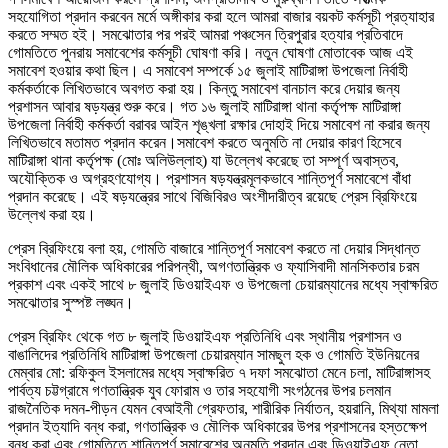
সহযোগিতা প্রদান করবেন মর্মে অঙ্গীকার করা হলে আমরা বাজার বয়কট কর্মসূচী প্রত্যাহার
করতে সম্মত হই। সমঝোতার পর পরই আমরা পঞ্চসেন ত্রিপুরার হত্যার প্রতিবাদে
গোমতিতে পুনরায় সমাবেশের কর্মসূচী ঘোষণা করি। নতুন ঘোষণা মোতাবেক আজ এই
সমাবেশ হওয়ার কথা ছিল। এ সমাবেশ সম্পর্কে ১৫ জুলাই মাটিরাঙ্গা উপজেলা নির্বাহী
কর্মকর্তাকে লিখিতভাবে অবগত করা হয়। কিন্তু সমাবেশ বানচাল করে দেয়ার জন্য
প্রশাসন আবার ষড়যন্ত্র শুরু করে। গত ১৬ জুলাই মাটিরাঙ্গা থানা কর্তৃপক্ষ মাটিরাঙ্গা
উপজেলা নির্বাহী কর্মকর্তা বরাবর আইন শৃঙ্খলা রক্ষার দোহাই দিয়ে সমাবেশ না করার জন্য
লিখিতভাবে মতামত প্রদান করেন।
সমাবেশ করতে অনুমতি না দেয়ার কারণ হিসেবে
মাটিরাঙ্গা থানা কর্তৃপক্ষ (মোঃ অলিউল্লাহ) যা উল্লেখ করেছে তা সম্পূর্ণ অবাস্তব,
অযৌক্তিক ও অগ্রহণযোগ্য। প্রশাসন ষড়যন্ত্রমূলকভাবে শান্তিপূর্ণ সমাবেশে বাঁধা
প্রদান করেছে। এই ষড়যন্ত্রের সাথে বিজিবিরও অংশীদারীত্ব রয়েছে প্রেস ব্রিফিংয়ে
উল্লেখ করা হয়।
প্রেস ব্রিফিংয়ে বলা হয়, গোমতি বাজারে শান্তিপূর্ণ সমাবেশ করতে না দেয়ার সিদ্ধান্ত
সংবিধানের মৌলিক অধিকারের পরিপন্থী, অগণতান্ত্রিক ও ফ্যাসিবাদী মানসিকতার চরম
প্রকাশ এবং একই সাথে ৮ জুলাই ডিওয়াইএফ ও উপজেলা চেয়ারম্যানের মধ্যে স্বাক্ষরিত
সমঝোতার সুস্পষ্ট লঙ্ঘন।
প্রেস ব্রিফিং থেকে গত ৮ জুলাই ডিওয়াইএফ প্রতিনিধি এবং স্থানীয় প্রশাসন ও
বাঙালিদের প্রতিনিধি মাটিরাঙ্গা উপজেলা চেয়ারম্যান সামছুল হক ও গোমতি ইউনিয়নের
মেম্বার মো: রফিকুল ইসলামের মধ্যে স্বাক্ষরিত ৭ দফা সমঝোতা মেনে চলা, মাটিরাঙ্গাসহ
পার্বত্য চট্টগ্রামে গণতান্ত্রিক যুব ফোরাম ও তার সহযোগী সংগঠনের উপর চলমান
রাজনৈতিক দমন-পীড়ন যেমন বেআইনী গ্রেফতার, শারীরিক নির্যাতন, হয়রানি, মিথ্যা মামলা
প্রদান ইত্যাদি বন্ধ করা, গণতান্ত্রিক ও মৌলিক অধিকারের উপর প্রশাসনের হস্তক্ষেপ
বন্ধ করা এবং গোমতিতে শান্তিপূর্ণ সমাবেশের অনুমতি প্রদান এবং ডিওয়াইএফ নেতা