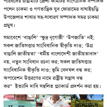
পরিষদের রাঙামাটি জেলা কমিটির সাংগঠনিক সম্পাদক
পলেন চাকমা ও গণতান্ত্রিক যুব ফোরামের বাঘাইছড়ি
উপজেলার শাখার সহ-সাধারণ সম্পাদক সমর চাকমা
প্রমুখ।
সমাবেশে ‘বাঙালি’ ‘ক্ষুদ্র নৃগোষ্ঠী’ ‘উপজাতি’ নই;
সকল জাতিসত্তার সাংবিধানিক স্বীকৃতি দাও; ‘উগ্র
বাঙালি জাতীয়তা’ ‘ধর্মীয় বাংলাদেশী জাতীয়তাবাদ’
নয়, নতুন সংবিধান রচনা কর; সকল জাতিসত্তার
সাংবিধানিক স্বীকৃতি দাও; ভূমি বেদখল বন্ধ কর;
অপারেশন উত্তরণের নামে রাষ্ট্রীয় সন্ত্রাস বন্ধ
কর” ইত্যাদি দাবি সম্বলিত প্ল্যাকার্ড প্রদর্শন করা হয়।