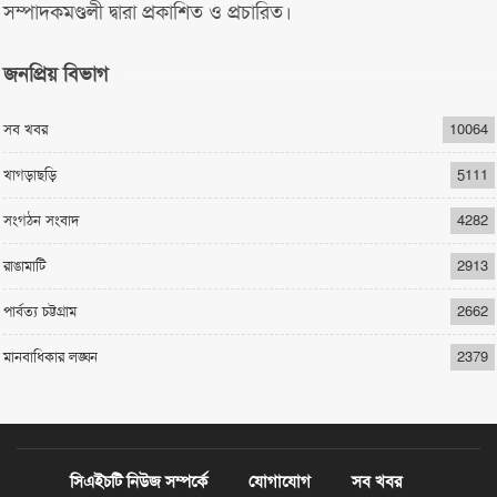
সম্পাদকমণ্ডলী দ্বারা প্রকাশিত ও প্রচারিত।
জনপ্রিয় বিভাগ
সব খবর
10064
খাগড়াছড়ি
5111
সংগঠন সংবাদ
4282
রাঙামাটি
2913
পার্বত্য চট্টগ্রাম
2662
মানবাধিকার লঙ্ঘন
2379
সিএইচটি নিউজ সম্পর্কে
যোগাযোগ
সব খবর