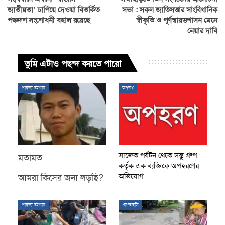
জাতীয়তা’ চাপিয়ে দেওয়া বিতর্কিত
সভা : সকল জাতিসত্তার সাংবিধানিক
পঞ্চদশ সংশোধনী বহাল রয়েছে
স্বীকৃতি ও পূর্ণস্বায়ত্তশাসন মেনে
নেয়ার দাবি
তুমি এটাও পছন্দ করতে পারো
পার্বত্য চট্টগ্রাম
অপরাধ
সাজেক পর্যটন থেকে সন্তু গ্রুপ
মতামত
কর্তৃক এক ব্যক্তিকে অপহরণের
অভিযোগ
আমরা কিসের জন্য লড়ছি?
পার্বত্য চট্টগ্রাম
খাগড়াছড়ি