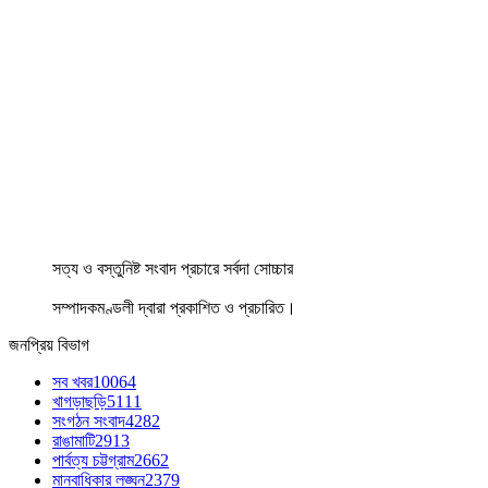
সত্য ও বস্তুনিষ্ট সংবাদ প্রচারে সর্বদা সোচ্চার
সম্পাদকমণ্ডলী দ্বারা প্রকাশিত ও প্রচারিত।
জনপ্রিয় বিভাগ
সব খবর
10064
খাগড়াছড়ি
5111
সংগঠন সংবাদ
4282
রাঙামাটি
2913
পার্বত্য চট্টগ্রাম
2662
মানবাধিকার লঙ্ঘন
2379