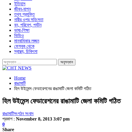
ইতিহাস
জীবন-যাপন
তথ্য প্রযুক্তি
নারীর ওপর সহিংসতা
বন, পরিবেশ, পর্যটন
ভাষা-শিক্ষা
ভিডিও
মানবাধিকার লঙ্ঘন
ফেসবুক থেকে
স্বাস্থ্য, চিকিৎসা
Home
রাঙামাটি
হিল উইমেন্স ফেডারেশনের রাঙামাটি জেলা কমিটি গঠিত
হিল উইমেন্স ফেডারেশনের রাঙামাটি জেলা কমিটি গঠিত
রাঙামাটি
সংগঠন সংবাদ
প্রকাশ :
November 8, 2013 3:07 pm
0
Share