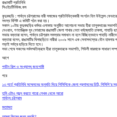
রাঙামাটি প্রতিনিধি
সিএইচটিনিউজ.কম
কুদুকছড়ি : পার্বত্য চট্টগ্রামের নারী সমাজের প্রতিনিধিত্বকারী সংগঠন হিল উইমেন্স
সদস্য বিশিষ্ট এ কমিটি গঠন করা হয়।
সকাল ১০টায় কুদুকছড়ির ধর্মঘর এলাকায় অনুষ্ঠিত আলোচনা সভায় হীরা তালুকদারের সভাপতি
দেওয়ান, গণতান্ত্রিক যুব ফোরামের রাঙামাটি জেলা শাখার নেতা ধর্মজ্যোতি চাকমা, পাহাড়ি
সভায় বক্তারা বলেন, পার্বত্য চট্টগ্রাম সমস্যার সমাধান না হলে বিচ্ছিন্নভাবে পাহাড়ি নারীদ
বক্তারা বলেন, রাঙামাটির ঘিলাছড়িতে নারীরা ২০০৯ সালে এক সেনাসদস্যের যৌন হামলার
লড়াই সর্বত্র ছড়িয়ে দিতে হবে।
সভা শেষে সকলের সর্বসম্মতিক্রমে হীরা তালুকদারকে সভাপতি, শিউলী মারমাকে সাধারণ সম্পা
আগে
পর্যটন শিল্প ও সংখ্যালঘু জনগোষ্ঠি
পরে
১৩ শর্তে প্রতিনিধি সম্মেলনের অনুমতি দিয়ে পিসিপিকে জেলা প্রশাসনের চিঠি, পিসিপি’র 
তুমি এটাও পছন্দ করতে পারো
লেখক থেকে আরো
পার্বত্য চট্টগ্রাম
মতামত
আমরা কিসের জন্য লড়ছি?