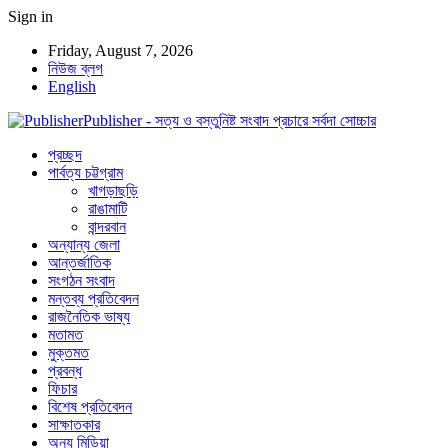
Sign in
Friday, August 7, 2026
নিউজ ব্লগ
English
Publisher - সত্য ও বস্তুনিষ্ট সংবাদ প্রচারে সর্বদা সোচ্চার
প্রচ্ছদ
পার্বত্য চট্টগ্রাম
খাগড়াছড়ি
রাঙামাটি
বান্দরবান
অন্যান্য জেলা
আন্তর্জাতিক
সংগঠন সংবাদ
মন্তব্য প্রতিবেদন
রাজনৈতিক ভাষ্য
মতামত
মুক্তমত
প্রবন্ধ
ফিচার
বিশেষ প্রতিবেদন
সাক্ষাতকার
অন্য মিডিয়া