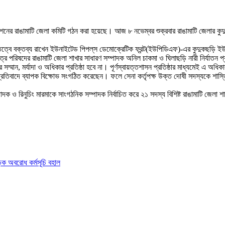
 ফেডারেশনের রাঙামাটি জেলা কমিটি গঠন করা হয়েছে। আজ ৮ নভেম্বর শুক্রবার রাঙামাটি জে
ত্বে বক্তব্য রাখেন ইউনাইটেড পিপল্‌স ডেমোক্রেটিক ফ্রন্ট(ইউপিডিএফ)-এর কুদুকছড়ি ইউন
 ছাত্র পরিষদের রাঙামাটি জেলা শাখার সাধারণ সম্পাদক অনিল চাকমা ও ঘিলাছড়ি নারী নির্যাতন
ের সম্মান, মর্যাদা ও অধিকার প্রতিষ্ঠা হবে না। পূর্ণস্বায়ত্তশাসন প্রতিষ্ঠার মাধ্যমেই এ অ
 প্রতিবাদে ব্যাপক বিক্ষোভ সংগঠিত করেছেন। ফলে সেনা কর্তৃপক্ষ উক্ত দোষী সদস্যকে 
দক ও রিনুচিং মারমাকে সাংগঠনিক সম্পাদক নির্বাচিত করে ২১ সদস্য বিশিষ্ট রাঙামাটি জেলা 
সড়ক অবরোধ কর্মসূচি বহাল