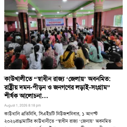
কাউখালীতে “স্বাধীন রাজ্য ‘জেলায়’ অবনমিত:
রাষ্ট্রীয় দমন-পীড়ন ও জনগণের লড়াই-সংগ্রাম”
শীর্ষক আলোচনা…
August 1, 2026 8:18 pm
কাউখালি প্রতিনিধি, সিএইচটি নিউজশনিবার, ১ আগস্ট
২০২৬রাঙামাটির কাউখালীতে “স্বাধীন রাজ্য ‘জেলায়’ অবনমিত