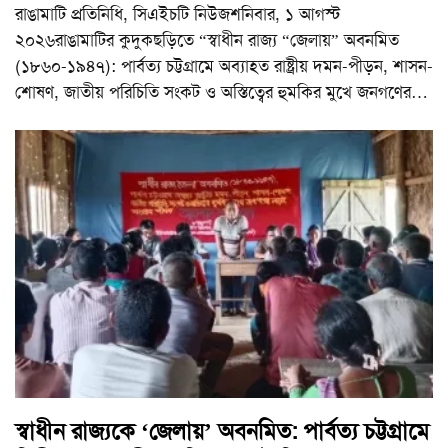
রাঙামাটি প্রতিনিধি, সিএইচটি নিউজশনিবার, ১ আগস্ট
২০২৬রাঙামাটির কুদুকছড়িতে “স্বাধীন রাজ্য “জেলায়” অবনমিত
(১৮৬০-১৯৪৭): পার্বত্য চট্টগ্রামে অব্যাহত রাষ্ট্রীয় দমন-পীড়ন, শাসন-
শোষণ, জাতীয় পরিচিতি সংকট ও অস্তিত্বের হুমকির মুখে জনগণের
…
স্বাধীন রাজ্যকে ‘জেলায়’ অবনমিত: পার্বত্য চট্টগ্রামে