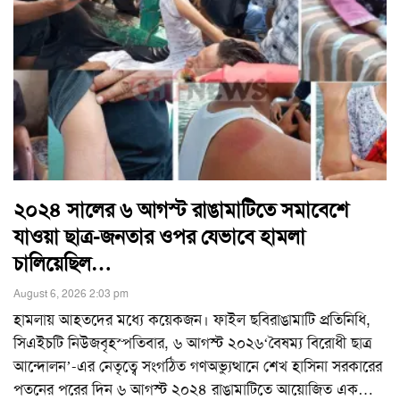
২০২৪ সালের ৬ আগস্ট রাঙামাটিতে সমাবেশে
যাওয়া ছাত্র-জনতার ওপর যেভাবে হামলা
চালিয়েছিল…
August 6, 2026 2:03 pm
হামলায় আহতদের মধ্যে কয়েকজন। ফাইল ছবিরাঙামাটি প্রতিনিধি,
সিএইচটি নিউজবৃহস্পতিবার, ৬ আগস্ট ২০২৬‘বৈষম্য বিরোধী ছাত্র
আন্দোলন’-এর নেতৃত্বে সংগঠিত গণঅভ্যুত্থানে শেখ হাসিনা সরকারের
পতনের পরের দিন ৬ আগস্ট ২০২৪ রাঙামাটিতে আয়োজিত এক
…