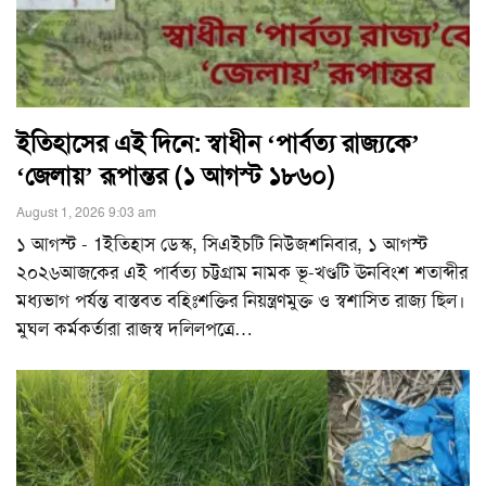
ইতিহাসের এই দিনে: স্বাধীন ‘পার্বত্য রাজ্যকে’
‘জেলায়’ রূপান্তর (১ আগস্ট ১৮৬০)
August 1, 2026 9:03 am
১ আগস্ট - 1ইতিহাস ডেস্ক, সিএইচটি নিউজশনিবার, ১ আগস্ট
২০২৬আজকের এই পার্বত্য চট্টগ্রাম নামক ভূ-খণ্ডটি ঊনবিংশ শতাব্দীর
মধ্যভাগ পর্যন্ত বাস্তবত বহিঃশক্তির নিয়ন্ত্রণমুক্ত ও স্বশাসিত রাজ্য ছিল।
মুঘল কর্মকর্তারা রাজস্ব দলিলপত্রে
…