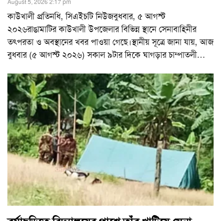
August 5, 2026 2:17 pm
কাউখালী প্রতিনধি, সিএইচটি নিউজবুধবার, ৫ আগস্ট
২০২৬রাঙামাটির কাউখালী উপজেলার বিভিন্ন স্থানে সেনাবাহিনীর
তৎপরতা ও অবস্থানের খবর পাওয়া গেছে।স্থানীয় সূত্রে জানা যায়, আজ
বুধবার (৫ আগস্ট ২০২৬) সকাল ৯টার দিকে ঘাগড়ার চাম্পাতলী
…