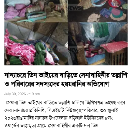
নান্যাচরে তিন ভাইয়ের বাড়িতে সেনাবাহিনীর তল্লাশি
ও পরিবারের সদস্যদের হয়য়রানির অভিযোগ
July 30, 2026 7:19 pm
সেনারা তিন ভাইযের বাড়িতে তল্লাশি চালিয়ে জিনিসপত্র তছনছ করে
দেয়।নান্যাচর প্রতিনিধি, সিএইচটি নিউজবৃহস্পতিবার, ৩০ জুলাই
২০২৬রাঙামাটির নান্যচর উপজেলায় বড়িঘাট ইউনিয়নের ৮নং
ওয়ার্ডের ভাঙামুড়া গ্রামে সেনাবাহিনীর একটি দল তিন
…