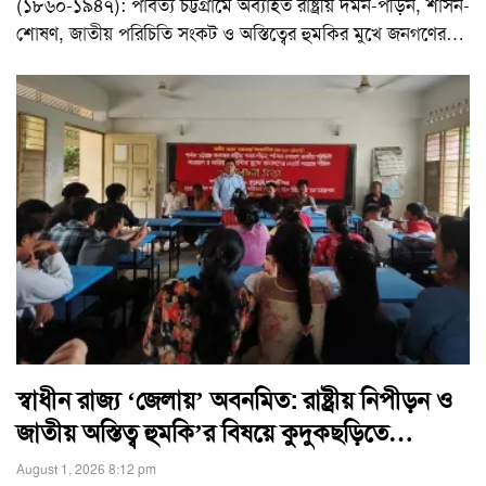
(১৮৬০-১৯৪৭): পার্বত্য চট্টগ্রামে অব্যাহত রাষ্ট্রীয় দমন-পীড়ন, শাসন-
শোষণ, জাতীয় পরিচিতি সংকট ও অস্তিত্বের হুমকির মুখে জনগণের
…
স্বাধীন রাজ্য ‘জেলায়’ অবনমিত: রাষ্ট্রীয় নিপীড়ন ও
জাতীয় অস্তিত্ব হুমকি’র বিষয়ে কুদুকছড়িতে…
August 1, 2026 8:12 pm