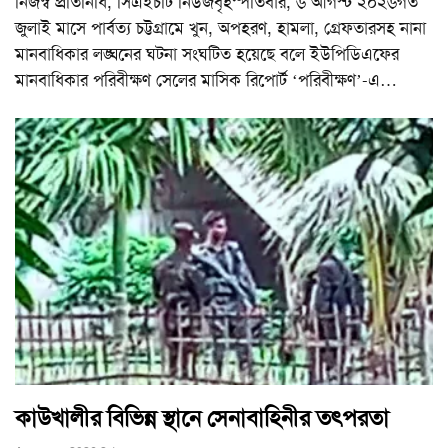
নিজস্ব প্রতিনিধি, সিএইচটি নিউজবৃহস্পতিবার, ৬ আগস্ট ২০২৬গত
জুলাই মাসে পার্বত্য চট্টগ্রামে খুন, অপহরণ, হামলা, গ্রেফতারসহ নানা
মানবাধিকার লঙ্ঘনের ঘটনা সংঘটিত হয়েছে বলে ইউপিডিএফের
মানবাধিকার পরিবীক্ষণ সেলের মাসিক রিপোর্ট ‘পরিবীক্ষণ’-এ
…
কাউখালীর বিভিন্ন স্থানে সেনাবাহিনীর তৎপরতা