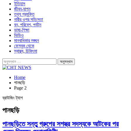
ইতিহাস
জীবন-যাপন
তথ্য প্রযুক্তি
নারীর ওপর সহিংসতা
বন, পরিবেশ, পর্যটন
ভাষা-শিক্ষা
ভিডিও
মানবাধিকার লঙ্ঘন
ফেসবুক থেকে
স্বাস্থ্য, চিকিৎসা
Home
পানছড়ি
Page 2
ব্রাউজিং ট্যাগ
পানছড়ি
পানছড়িতে সন্তু গ্রুপের সশস্ত্র সদস্যকে আটকের পর