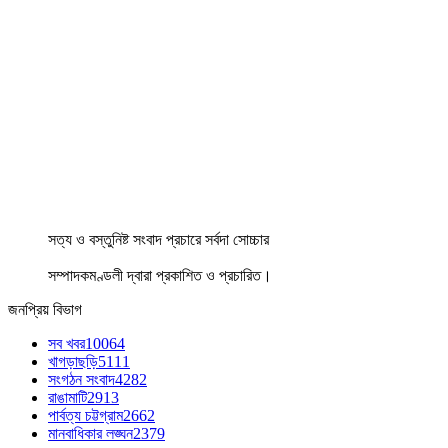
সত্য ও বস্তুনিষ্ট সংবাদ প্রচারে সর্বদা সোচ্চার
সম্পাদকমণ্ডলী দ্বারা প্রকাশিত ও প্রচারিত।
জনপ্রিয় বিভাগ
সব খবর
10064
খাগড়াছড়ি
5111
সংগঠন সংবাদ
4282
রাঙামাটি
2913
পার্বত্য চট্টগ্রাম
2662
মানবাধিকার লঙ্ঘন
2379