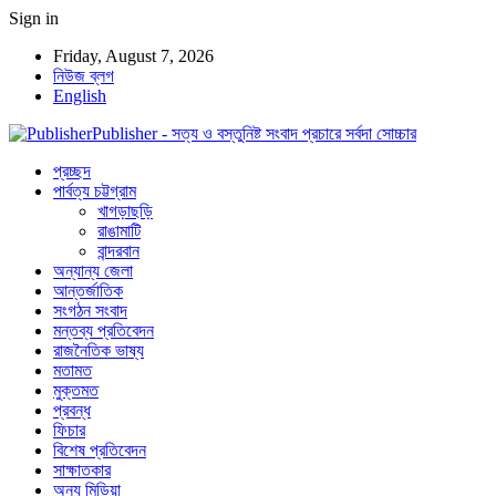
Sign in
Friday, August 7, 2026
নিউজ ব্লগ
English
Publisher - সত্য ও বস্তুনিষ্ট সংবাদ প্রচারে সর্বদা সোচ্চার
প্রচ্ছদ
পার্বত্য চট্টগ্রাম
খাগড়াছড়ি
রাঙামাটি
বান্দরবান
অন্যান্য জেলা
আন্তর্জাতিক
সংগঠন সংবাদ
মন্তব্য প্রতিবেদন
রাজনৈতিক ভাষ্য
মতামত
মুক্তমত
প্রবন্ধ
ফিচার
বিশেষ প্রতিবেদন
সাক্ষাতকার
অন্য মিডিয়া