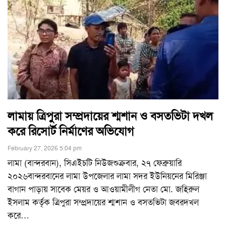
লামায় ত্রিপুরা সম্প্রদায়ের শ্মশান ও বসতভিটা দখল
করে রিসোর্ট নির্মাণের অভিযোগ
February 27, 2026 5:04 pm
লামা (বান্দরবান), সিএইচটি নিউজশুক্রবার, ২৭ ফেব্রুয়ারি
২০২৬বান্দরবানের লামা উপজেলার লামা সদর ইউনিয়নের মিরিঞ্জা
বাগান পাড়ায় সাবেক মেয়র ও আওয়ামীলীগ নেতা মো. জহিরুল
ইসলাম কর্তৃক ত্রিপুরা সম্প্রদায়ের শ্মশান ও বসতভিটা জবরদখল
করে
…