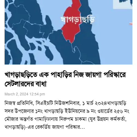
খাগড়াছড়িতে এক পাহাড়ির নিজ জায়গা পরিস্কারে
সেটলারদের বাধা
March 2, 2024 12:54 pm
নিজস্ব প্রতিনিধি, সিএইচটি নিউজশনিবার, ১ মার্চ ২০২৪খাগড়াছড়ি
সদর উপজেলার ১নং খাগড়াছড়ি ইউনিয়নের ৯ নং ওয়ার্ডের ২৫৬ নং
মৌজার অন্তর্গত গামাঢ়িঢালায় নিরুপম চাকমা (যুব উন্নয়ন কর্মকর্তা,
খাগড়াছড়ি)-এর রেকর্ডিয় জায়গা পরিস্কার
…