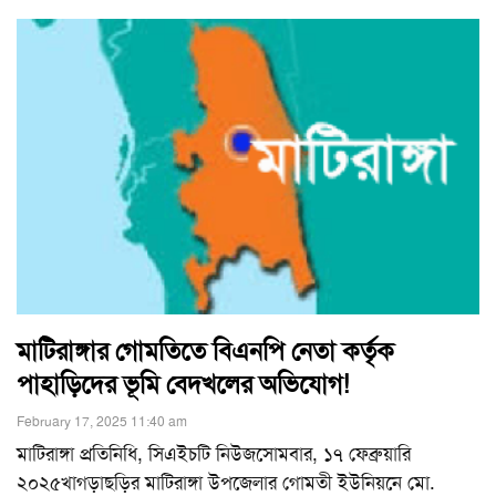
মাটিরাঙ্গার গোমতিতে বিএনপি নেতা কর্তৃক
পাহাড়িদের ভূমি বেদখলের অভিযোগ!
February 17, 2025 11:40 am
মাটিরাঙ্গা প্রতিনিধি, সিএইচটি নিউজসোমবার, ১৭ ফেব্রুয়ারি
২০২৫খাগড়াছড়ির মাটিরাঙ্গা উপজেলার গোমতী ইউনিয়নে মো.