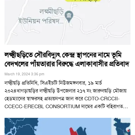
লক্ষ্মীছড়িতে সৌরবিদ্যুৎ কেন্দ্র স্থাপনের নামে ভূমি
বেদখলের পাঁয়তারার বিরুদ্ধে এলাকাবাসীর প্রতিবাদ
March 19, 2024 3:36 pm
লক্ষ্মীছড়ি প্রতিনিধি, সিএইচটি নিউজমঙ্গলবার, ১৯ মার্চ
২০২৪খাগড়াছড়ির লক্ষ্মীছড়ি উপজেলার ২১৭ নং জারুলছড়ি মৌজায়
হেডম্যানের স্বাক্ষরসহ প্রত্যয়নপত্র জাল করে CDTO-CRCCII-
CCECC-ERECBL CONSORTIUM নামের একটি বহিরাগত
…