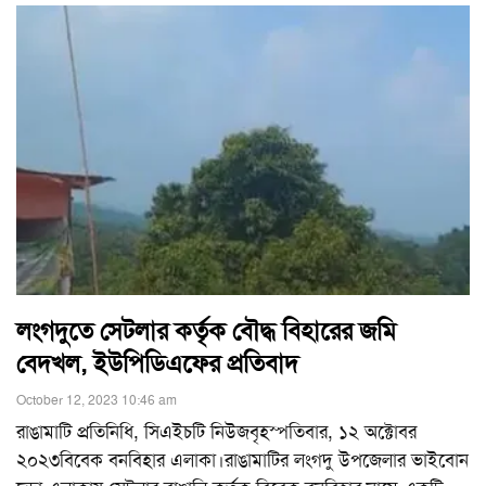
লংগদুতে সেটলার কর্তৃক বৌদ্ধ বিহারের জমি
বেদখল, ইউপিডিএফের প্রতিবাদ
October 12, 2023 10:46 am
রাঙামাটি প্রতিনিধি, সিএইচটি নিউজবৃহস্পতিবার, ১২ অক্টোবর
২০২৩বিবেক বনবিহার এলাকা।রাঙামাটির লংগদু উপজেলার ভাইবোন