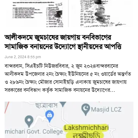
আলীকদমে জুমচাষের জায়গায় বনবিভাগের
সামাজিক বনায়নের উদ্যোগে স্থানীয়দের আপত্তি
June 2, 2024 8:55 pm
বান্দরবান, সিএইচটি নিউজরবিবার, ২ জুন ২০২৪বান্দরবানের
আলীকদম উপজেলার ২নং চৈক্ষ্যং ইউনিয়নের ৫ নং ওয়ার্ডের অন্তর্গত
ও ২৮৯নং চৈক্ষ্যং মৌজার সোনাইছড়ি এলাকায় জুমচাষের জায়গায়
সরকারের বনবিভাগ কর্তৃক সামাজিক বনায়নের উদ্যোগের
…