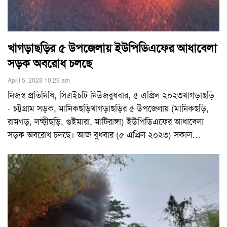
খাগড়াছড়ির ৫ উপজেলায় ইউপিডিএফের আধাবেলা
সড়ক অবরোধ চলছে
April 5, 2023 10:29 am
নিজস্ব প্রতিনিধি, সিএইচটি নিউজবুধবার, ৫ এপ্রিল ২০২৩খাগড়াছড়ি
- চট্টগ্রাম সড়ক, মানিকছড়িখাগড়াছড়ির ৫ উপজেলায় (মানিকছড়ি,
রামগড়, লক্ষ্মীছড়ি, গুইমারা, মাটিরাঙ্গা) ইউপিডিএফের আধাবেলা
সড়ক অবরোধ চলছে। আজ বুধবার (৫ এপ্রিল ২০২৩) সকাল
…