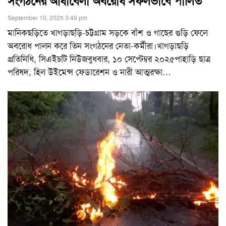
সংগঠনের আধাবেলা অবরোধ সফলভাবে পালিত
September 10, 2025 3:49 pm
মানিকছড়িতে খাগড়াছড়ি-চট্টগ্রাম সড়কে বাঁশ ও গাছের গুড়ি ফেলে
অবরোধ পালন করে তিন সংগঠনের নেতা-কর্মীরা।খাগড়াছড়ি
প্রতিনিধি, সিএইচটি নিউজবুধবার, ১০ সেপ্টেম্বর ২০২৫পাহাড়ি ছাত্র
পরিষদ, হিল উইমেন্স ফেডারেশন ও নারী আত্মরক্ষা
…