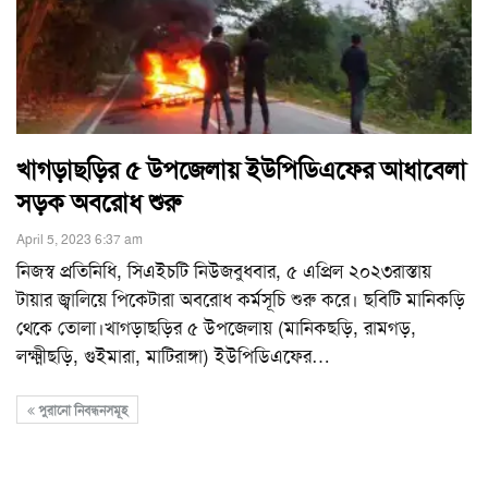
খাগড়াছড়ির ৫ উপজেলায় ইউপিডিএফের আধাবেলা
সড়ক অবরোধ শুরু
April 5, 2023 6:37 am
নিজস্ব প্রতিনিধি, সিএইচটি নিউজবুধবার, ৫ এপ্রিল ২০২৩রাস্তায়
টায়ার জ্বালিয়ে পিকেটারা অবরোধ কর্মসূচি শুরু করে। ছবিটি মানিকড়ি
থেকে তোলা।খাগড়াছড়ির ৫ উপজেলায় (মানিকছড়ি, রামগড়,
লক্ষ্মীছড়ি, গুইমারা, মাটিরাঙ্গা) ইউপিডিএফের
…
পুরানো নিবন্ধনসমূহ