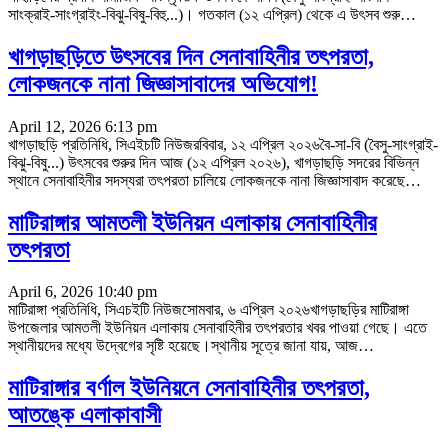
সাংক্রাই-সাংগ্রাইং-বিঝু-বিষু-বিহু...)। গতকাল (১২ এপ্রিল) থেকে এ উৎসব শুরু
…
খাগড়াছড়িতে উৎসবের দিন সেনাবাহিনীর তৎপরতা,
লোকজনকে নানা জিজ্ঞাসাবাদের অভিযোগ!
April 12, 2026 6:13 pm
খাগড়াছড়ি প্রতিনিধি, সিএইচটি নিউজরবিবার, ১২ এপ্রিল ২০২৬বৈ-সা-বি (বৈসু-সাংগ্রাই-
বিঝু-বিষু...) উৎসবের শুরুর দিন আজ (১২ এপ্রিল ২০২৬), খাগড়াছড়ি সদরের বিভিন্ন
স্থানে সেনাবাহিনীর সদস্যরা তৎপরতা চালিয়ে লোকজনকে নানা জিজ্ঞাসাবাদ করেছে
…
মাটিরাঙ্গার আমতলী ইউনিয়ন এলাকায় সেনাবাহিনীর
তৎপরতা
April 6, 2026 10:40 pm
মাটিরাঙ্গা প্রতিনিধি, সিএচইটি নিউজসোমবার, ৬ এপ্রিল ২০২৬‎খাগড়াছড়ির মাটিরাঙ্গা
উপজেলার আমতলী ইউনিয়ন এলাকায় সেনাবাহিনীর তৎপরতার খবর পাওয়া গেছে। এতে
স্থানীয়দের মধ্যে উদ্বেগের সৃষ্টি হয়েছে।‎স্থানীয় সূত্রে জানা যায়, আজ
…
মাটিরাঙ্গার বর্ণাল ইউনিয়নে সেনাবাহিনীর তৎপরতা,
আতঙ্কে এলাকাবাসী