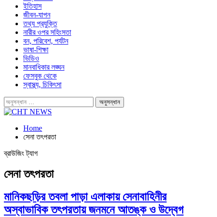
ইতিহাস
জীবন-যাপন
তথ্য প্রযুক্তি
নারীর ওপর সহিংসতা
বন, পরিবেশ, পর্যটন
ভাষা-শিক্ষা
ভিডিও
মানবাধিকার লঙ্ঘন
ফেসবুক থেকে
স্বাস্থ্য, চিকিৎসা
Home
সেনা তৎপরতা
ব্রাউজিং ট্যাগ
সেনা তৎপরতা
মানিকছড়ির তবলা পাড়া এলাকায় সেনাবাহিনীর
অস্বাভাবিক তৎপরতায় জনমনে আতঙ্ক ও উদ্বেগ