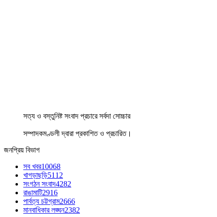
সত্য ও বস্তুনিষ্ট সংবাদ প্রচারে সর্বদা সোচ্চার
সম্পাদকমণ্ডলী দ্বারা প্রকাশিত ও প্রচারিত।
জনপ্রিয় বিভাগ
সব খবর
10068
খাগড়াছড়ি
5112
সংগঠন সংবাদ
4282
রাঙামাটি
2916
পার্বত্য চট্টগ্রাম
2666
মানবাধিকার লঙ্ঘন
2382