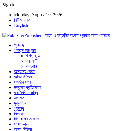
Sign in
Monday, August 10, 2026
নিউজ ব্লগ
English
Publisher - সত্য ও বস্তুনিষ্ট সংবাদ প্রচারে সর্বদা সোচ্চার
প্রচ্ছদ
পার্বত্য চট্টগ্রাম
খাগড়াছড়ি
রাঙামাটি
বান্দরবান
অন্যান্য জেলা
আন্তর্জাতিক
সংগঠন সংবাদ
মন্তব্য প্রতিবেদন
রাজনৈতিক ভাষ্য
মতামত
মুক্তমত
প্রবন্ধ
ফিচার
বিশেষ প্রতিবেদন
সাক্ষাতকার
অন্য মিডিয়া