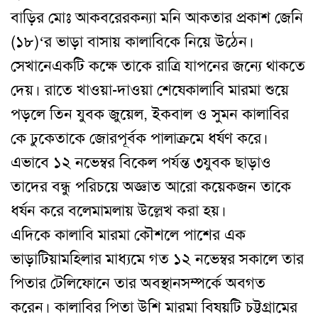
বাড়ির মোঃ আকবরের
কন্যা মনি আকতার প্রকাশ জেনি
(১৮)
‘
র ভাড়া বাসায় কালাবিকে নিয়ে উঠেন
।
সেখানে
একটি কক্ষে তাকে রাত্রি যাপনের জন্যে থাকতে
দেয়
।
রাতে খাওয়া-দাওয়া শেষে
কালাবি মারমা শুয়ে
পড়লে তিন যুবক জুয়েল
,
ইকবাল ও সুমন কালাবির
কে ঢুকে
তাকে জোরপূর্বক পালাক্রমে ধর্ষণ করে
।
এভাবে ১২ নভেম্বর বিকেল পর্যন্ত ৩
যুবক ছাড়াও
তাদের বন্ধু পরিচয়ে অজ্ঞাত আরো কয়েকজন তাকে
ধর্ষন করে বলে
মামলায় উল্লেখ করা হয়
।
এদিকে কালাবি মারমা কৌশলে পাশের এক
ভাড়াটিয়া
মহিলার মাধ্যমে গত ১২ নভেম্বর সকালে তার
পিতার টেলিফোনে তার অবস্থান
সম্পর্কে অবগত
করেন
।
কালাবির পিতা উশি মারমা বিষয়টি চট্টগ্রামের