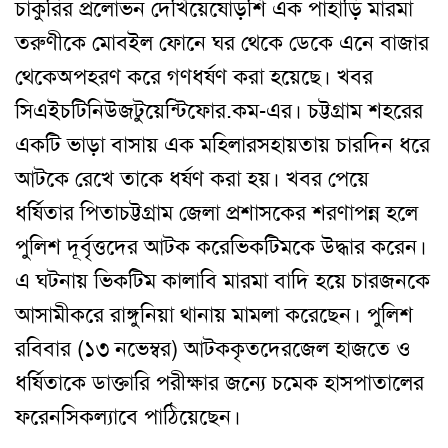
চাকুরির প্রলোভন দেখিয়ে
ষোড়শি এক পাহাড়ি মারমা
তরুণীকে মোবইল ফোনে ঘর থেকে ডেকে এনে বাজার
থেকে
অপহরণ করে গণধর্ষণ করা হয়েছে
। খবর
সিএইচটিনিউজটুয়েন্টিফোর.কম-এর।
চট্টগ্রাম শহরের
একটি ভাড়া বাসায় এক মহিলার
সহায়তায় চারদিন ধরে
আটকে রেখে তাকে ধর্ষণ করা হয়
।
খবর পেয়ে
ধর্ষিতার পিতা
চট্টগ্রাম জেলা প্রশাসকের শরণাপন্ন হলে
পুলিশ দূর্বৃত্তদের আটক করে
ভিকটিমকে উদ্ধার করেন
।
এ ঘটনায় ভিকটিম কালাবি মারমা বাদি হয়ে চারজনকে
আসামী
করে রাঙ্গুনিয়া থানায় মামলা করেছেন
।
পুলিশ
রবিবার (১৩ নভেম্বর) আটককৃতদের
জেল হাজতে ও
ধর্ষিতাকে ডাক্তারি পরীক্ষার জন্যে চমেক হাসপাতালের
ফরেনসিক
ল্যাবে পাঠিয়েছেন
।