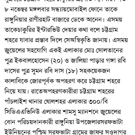
৮ নভেম্বর মঙ্গলবার সন্ধ্যায়
মোবাইল ফোনে তাকে
রাঙ্গুনিয়ার রাণীরহাট বাজারে ডেকে আনেন
।
এসময়
তাকে
চাকুরির ইন্টারভিউ দেয়ার কথা বলে চট্টগ্রাম
শহরে যাবার প্রস্তাব দিলে সে
অস্বিকৃতি জানায়
।
এসময়
জুয়েলের সহযোগি একই এলাকার মোঃ সোলতানের
পুত্র ইকবাল
হোসেন (২০) ও জালিয়া পাড়ার গঙ্গা রবি
দাসের পুত্র সুমন রবি দাস (১৮) সহ
কয়েকজন
কালাবিকে জোর
পূর্বক অপহরণ করে চট্টগ্রাম শহরে
নিয়ে যায়
।
রাতে
অপহরণকারীরা চট্টগ্রাম শহরের
পাঁচলাইশ থানার ষোলশহর এলাকার ৩০০/বি
সিডিএ
এভিনিউ এলাকার শামসু ম্যানশনে জুয়েলের
বোন পরিচয়দানকারী রাঙ্গুনিয়া উপজেলার
সরফভাটা
ইউনিয়নের পশ্চিম সরফভাটা গ্রামের জাফর সওদাগর