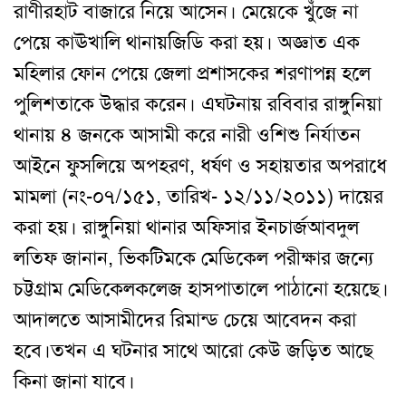
রাণীরহাট বাজারে নিয়ে আসেন
।
মেয়েকে খুঁজে না
পেয়ে কাঊখালি থানায়
জিডি করা হয়
।
অজ্ঞাত এক
মহিলার ফোন পেয়ে জেলা প্রশাসকের শরণাপন্ন হলে
পুলিশ
তাকে উদ্ধার করেন
।
এ
ঘটনায় রবিবার রাঙ্গুনিয়া
থানায় ৪ জনকে আসামী করে নারী ও
শিশু নির্যাতন
আইনে ফুস
লিয়ে
অপহরণ
,
ধর্ষণ ও সহায়তার অপরাধে
মামলা (নং-
০৭/১৫১
,
তারিখ- ১২/১১/২০১১) দায়ের
করা হয়
।
রাঙ্গুনিয়া থানার অফিসার ইনচার্জ
আবদুল
লতিফ জানান
,
ভিকটিমকে মেডিকেল পরীক্ষার জন্যে
চট্টগ্রাম মেডিকেল
কলেজ হাসপাতালে পাঠানো হয়েছে
।
আদালতে আসামীদের রিমান্ড চেয়ে আবেদন করা
হবে
।
তখন এ ঘটনার সাথে আরো কেউ জড়িত আছে
কিনা জানা যাবে
।