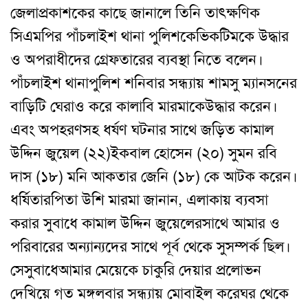
জেলা
প্রকাশকের কাছে জানালে তিনি তা
ৎ
ক্ষণিক
সিএমপির পাঁচলাইশ থানা পুলিশকে
ভিকটিমকে উদ্ধার
ও অপরাধীদের গ্রেফতারের ব্যবস্থা নিতে বলেন
।
পাঁচলাইশ থানা
পুলিশ শনিবার সন্ধ্যায় শামসু ম্যানসনের
বাড়িটি ঘেরাও করে কালাবি মারমাকে
উদ্ধার করেন
।
এবং অপহরণসহ ধর্ষণ ঘটনার সাথে জড়িত কামাল
উদ্দিন জুয়েল (২২)
ইকবাল হোসেন (২০) সুমন রবি
দাস (১৮) মনি আকতার জেনি (১৮) কে আটক করেন
।
ধর্ষিতার
পিতা উশি মারমা জানান
,
এলাকায় ব্যবসা
করার সুবাধে কামাল উদ্দিন জুয়েলের
সাথে আমার ও
পরিবারের অন্যান্যদের সাথে পূর্ব থেকে সুসম্পর্ক ছিল
।
সেসুবাধে
আমার মেয়েকে চাকুরি দেয়ার প্রলোভন
দেখিয়ে গত মঙ্গলবার সন্ধ্যায় মোবাইল করে
ঘর থেকে