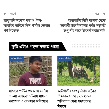
আগে
পরে
ভ্রাতৃঘাতি সংঘাত বন্ধ ও ঐক্য-
রাঙামাটির ডিসি বাংলো থেকে
সংহতির দাবিতে তিন পার্বত্য জেলায়
সরকারী উচ্চ বিদ্যালয় পর্যন্ত সড়কটি
গণ বিক্ষোভ
রুণূ খাঁর নামে উৎসর্গ করার দাবি
তুমি এটাও পছন্দ করতে পারো
পার্বত্য চট্টগ্রাম
পার্বত্য চট্টগ্রাম
সাজেক পর্যটন থেকে ফেরদৌস
কাউখালীর বেতবুনিয়ায় জনৈক
চাকমা অপহরণ ঘটনায় মামলা
শিক্ষকের সাথে দুর্ব্যবহারের
করতে বাধা দেওয়ার অভিযোগ
অভিযোগ সেনা সদস্যদের
বিরুদ্ধে