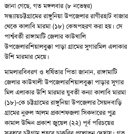
জানা গেছে
,
গত মঙ্গলবার (৮ নভেম্বর)
সন্ধ্যায়
চট্টগ্রামের রাঙ্গুনিয়া উপজেলার রাণীরহাট বাজার
থেকে কালাবি মারমা (১৮) কে
অপহরণ করা হয়
।
সে
পার্শ্ববর্তী রাঙ্গামাটি জেলার কাউখালি
উপজেলার
শিয়ালবুক্কা পাড়া গ্রামের সুগারমিল এলাকার
উশি মারমার মেয়ে
।
মামলার
বিবরণ ও ধর্ষিতার পিতা জানান
,
রাঙ্গামাটি
জেলার কাউখালী উপজেলার
শিয়ালবুক্কা পাড়ার সুগার
মিল এলাকার উশি মারমার যুবতী কন্যা কালাবি মারমা
(
১৮)-কে চট্টগ্রামের রাঙ্গুনিয়া উপজেলার সৈয়দবাড়ি
গ্রামের নুরুল আলম প্রকাশ
ফজলা সিকদারের পুত্র
কামাল উদ্দিন প্রকাশ জুয়েল (২২) পূর্ব পরিচয়ের
সুত্র
ধরে চট্টগ্রাম শহরে চাকুরির প্রলোভন দেখায়
।
গত