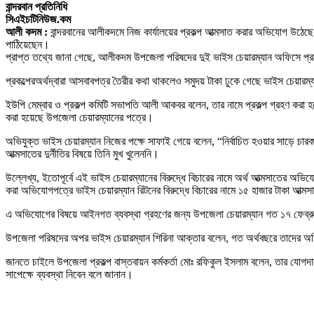
বান্দরবান প্রতিনিধি
সিএইচটিনিউজ.কম
আলী কদম :
বান্দরবানের আলীকদমে নিজ কার্যালয়ের প্রকল্প আত্মসাত করার অভিযোগ উঠেছে
পাঠিয়েছেন।
প্রাপ্ত তথ্যে জানা গেছে, আলীকদম উপজেলা পরিষদের দুই ভাইস চেয়ারম্যান অফিসে প্রয
প্রকল্পেরঅর্থদ্বারা আসবাবপত্র তৈরীর কথা থাকলেও সমুদয় টাকা ঢুকে গেছে ভাইস চেয়া
ইউপি মেম্বার ও প্রকল্প কমিটি সভাপতি আলী আকবর বলেন, তার নামে প্রকল্প গ্রহণ করা হলে
করা হয়েছে উপজেলা চেয়ারম্যানের পত্রে।
অভিযুক্ত ভাইস চেয়ারম্যান নিজের পক্ষে সাফাই গেয়ে বলেন, “নির্বাচিত হওয়ার সাড়ে চা
আত্মসাতের দুর্নীতির বিষয়ে তিনি মুখ খুলেননি।
উল্লেখ্য, ইতোপূর্বে এই ভাইস চেয়ারম্যানের বিরুদ্ধে বিচারের নামে অর্থ আত্মসাতের অভি
করা অভিযোগপত্রে ভাইস চেয়ারম্যান রিটনের বিরুদ্ধে বিচারের নামে ১৫ হাজার টাকা আত্ম
এ অভিযোগের বিষয়ে আইনগত ব্যবস্থা গ্রহণের জন্য উপজেলা চেয়ারম্যান গত ১৭ ফেব্রুয়
উপজেলা পরিষদের অপর ভাইস চেয়ারম্যান শিরিনা আক্তার বলেন, গত অর্থবছরে তাদের অফি
জানতে চাইলে উপজেলা প্রকল্প বাস্তবায়ন কর্মকর্তা মোঃ রফিকুল ইসলাম বলেন, তার যোগদান
সাপেক্ষে ব্যবস্থা নিবেন বলে জানান।