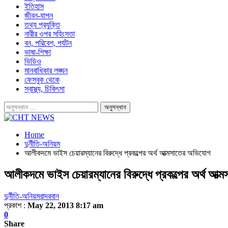
ইতিহাস
জীবন-যাপন
তথ্য প্রযুক্তি
নারীর ওপর সহিংসতা
বন, পরিবেশ, পর্যটন
ভাষা-শিক্ষা
ভিডিও
মানবাধিকার লঙ্ঘন
ফেসবুক থেকে
স্বাস্থ্য, চিকিৎসা
Home
দুর্নীতি-অনিয়ম
আলীকদমে ভাইস চেয়ারম্যানের বিরুদ্ধে প্রকল্পের অর্থ আত্মসাতের অভিযোগ
আলীকদমে ভাইস চেয়ারম্যানের বিরুদ্ধে প্রকল্পের অর্থ আত
দুর্নীতি-অনিয়ম
বান্দরবান
প্রকাশ :
May 22, 2013 8:17 am
0
Share