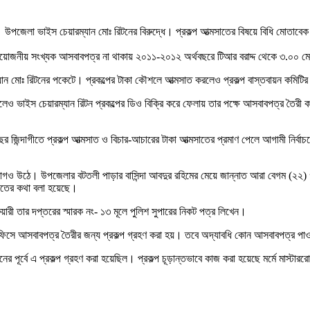
 উপজেলা ভাইস চেয়ারম্যান মোঃ রিটনের বিরুদ্ধে। প্রকল্প আত্মসাতের বিষয়ে বিধি মোতাবেক
়োজনীয় সংখ্যক আসবাবপত্র না থাকায় ২০১১-২০১২ অর্থবছরে টিআর বরাদ্দ থেকে ৩.০০ মেট্
রম্যান মোঃ রিটনের পকেটে। প্রকল্পের টাকা কৌশলে আত্মসাত করলেও প্রকল্প বাস্তবায়ন ক
ও ভাইস চেয়ারম্যান রিটন প্রকল্পের ডিও বিক্রি করে ফেলায় তার পক্ষে আসবাবপত্র তৈরী কর
রবছর জিন্দাগীতে প্রকল্প আত্মসাত ও বিচার-আচারের টাকা আত্মসাতের প্রমাণ পেলে আগামী নির্
যোগও উঠে। উপজেলার বটতলী পাড়ার বাসিন্দা আবদুর রহিমের মেয়ে জান্নাত আরা বেগম (২২) গত চ
সাতের কথা বলা হয়েছে।
ারী তার দপ্তরের স্মারক নং- ১৩ মূলে পুলিশ সুপারের নিকট পত্র লিখেন।
সে আসবাবপত্র তৈরীর জন্য প্রকল্প গ্রহণ করা হয়। তবে অদ্যাবধি কোন আসবাবপত্র পাওয়
ের পূর্বে এ প্রকল্প গ্রহণ করা হয়েছিল। প্রকল্প চূড়ান্তভাবে কাজ করা হয়েছে মর্মে ম