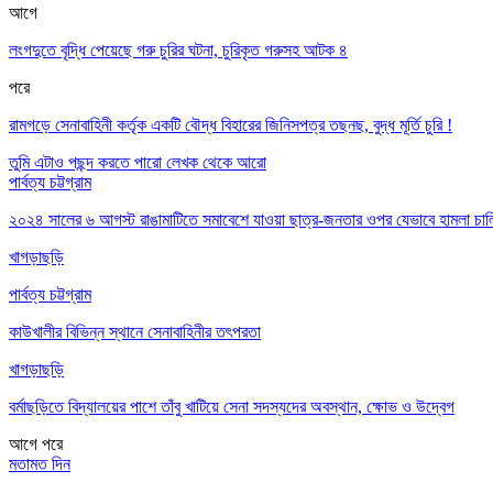
আগে
লংগদুতে বৃদ্ধি পেয়েছে গরু চুরির ঘটনা, চুরিকৃত গরুসহ আটক ৪
পরে
রামগড়ে সেনাবাহিনী কর্তৃক একটি বৌদ্ধ বিহারের জিনিসপত্র তছনছ, বুদ্ধ মূর্তি চুরি !
তুমি এটাও পছন্দ করতে পারো
লেখক থেকে আরো
পার্বত্য চট্টগ্রাম
২০২৪ সালের ৬ আগস্ট রাঙামাটিতে সমাবেশে যাওয়া ছাত্র-জনতার ওপর যেভাবে হামলা চা
খাগড়াছড়ি
পার্বত্য চট্টগ্রাম
কাউখালীর বিভিন্ন স্থানে সেনাবাহিনীর তৎপরতা
খাগড়াছড়ি
বর্মাছড়িতে বিদ্যালয়ের পাশে তাঁবু খাটিয়ে সেনা সদস্যদের অবস্থান, ক্ষোভ ও উদ্বেগ
আগে
পরে
মতামত দিন