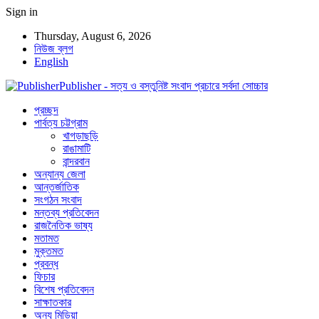
Sign in
Thursday, August 6, 2026
নিউজ ব্লগ
English
Publisher - সত্য ও বস্তুনিষ্ট সংবাদ প্রচারে সর্বদা সোচ্চার
প্রচ্ছদ
পার্বত্য চট্টগ্রাম
খাগড়াছড়ি
রাঙামাটি
বান্দরবান
অন্যান্য জেলা
আন্তর্জাতিক
সংগঠন সংবাদ
মন্তব্য প্রতিবেদন
রাজনৈতিক ভাষ্য
মতামত
মুক্তমত
প্রবন্ধ
ফিচার
বিশেষ প্রতিবেদন
সাক্ষাতকার
অন্য মিডিয়া