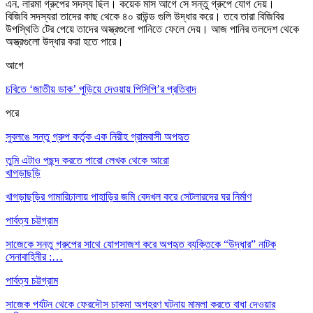
এন. লারমা গ্রুপের সদস্য ছিল। কয়েক মাস আগ
ে সে সন্তু গ্রুপে যোগ দেয়।
বিজিবি সদস্যরা তাদের কাছ থেকে ৪০ রাউন্ড গুলি উদ্ধার করে। তবে তারা বিজিবির
উপস্থিতি টের পেয়ে তাদের অস্ত্রগুলো পানিতে ফেলে দেয়। আজ পানির তলদেশ থেকে
অস্ত্রগুলো উদ্ধার করা হতে পারে।
আগে
চবিতে ‘জাতীয় ডাক’ পুড়িয়ে দেওয়ায় পিসিপি’র প্রতিবাদ
পরে
সুবলঙে সন্তু গ্রুপ কর্তৃক এক নিরীহ গ্রামবাসী অপহৃত
তুমি এটাও পছন্দ করতে পারো
লেখক থেকে আরো
খাগড়াছড়ি
খাগড়াছড়ির গামারিঢালায় পাহাড়ির জমি বেদখল করে সেটলারদের ঘর নির্মাণ
পার্বত্য চট্টগ্রাম
সাজেকে সন্তু গ্রুপের সাথে যোগসাজশ করে অপহৃত ব্যক্তিকে “উদ্ধার” নাটক
সেনাবাহিনীর :…
পার্বত্য চট্টগ্রাম
সাজেক পর্যটন থেকে ফেরদৌস চাকমা অপহরণ ঘটনায় মামলা করতে বাধা দেওয়ার