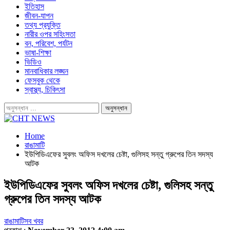
ইতিহাস
জীবন-যাপন
তথ্য প্রযুক্তি
নারীর ওপর সহিংসতা
বন, পরিবেশ, পর্যটন
ভাষা-শিক্ষা
ভিডিও
মানবাধিকার লঙ্ঘন
ফেসবুক থেকে
স্বাস্থ্য, চিকিৎসা
Home
রাঙামাটি
ইউপিডিএফের সুবলং অফিস দখলের চেষ্টা, গুলিসহ সন্তু গ্রুপের তিন সদস্য
আটক
ইউপিডিএফের সুবলং অফিস দখলের চেষ্টা, গুলিসহ সন্তু
গ্রুপের তিন সদস্য আটক
রাঙামাটি
সব খবর