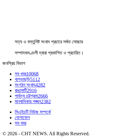
সত্য ও বস্তুনিষ্ট সংবাদ প্রচারে সর্বদা সোচ্চার
সম্পাদকমণ্ডলী দ্বারা প্রকাশিত ও প্রচারিত।
জনপ্রিয় বিভাগ
সব খবর
10068
খাগড়াছড়ি
5112
সংগঠন সংবাদ
4282
রাঙামাটি
2916
পার্বত্য চট্টগ্রাম
2666
মানবাধিকার লঙ্ঘন
2382
সিএইচটি নিউজ সম্পর্কে
যোগাযোগ
সব খবর
© 2026 - CHT NEWS. All Rights Reserved.