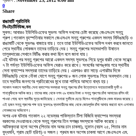
প্রকাশ :
November 23, 2012 4:00 am
0
Share
রাঙামাটি প্রতিনিধি
সিএইচটিনিউজ.কম
সুবলং: আবারও ইউপিডিএফের সুভলং অফিস দখলের চেষ্টা করেছে জেএসএস সন্তু
গ্রুপ।গতকাল বৃহস্পতিবার সকালে জেএসএস সন্তু গ্রুপের একদল সদস্য মিদিঙাছড়ি ও
রাঙামাটি থেকে
সুভলঙ বাজারে যায়।
তবে তারা ইউপিডিএফের অফিস দখল করবে জানতে
পেরে স্থানীয় লোকজন তাদের তাড়িয়ে দেয়। সন্তু গ্রুপের সহসভাপতি উষাতন
তালুকদারের সেখানে মিটিঙ করার কথা ছিল বলে জানা যায়।
এই ঘটনার পর সন্তু গ্রুপের আরো একদল সদস্য সুভলঙে গিয়ে দুপুর বারটা থেকে সন্ধ্যে
৭
টা পর্যন্ত
ইউপিডিএফের অফিস ঘেরাও করে রাখে। সংঘর্ষের আশঙ্কায় পরে
স্থানীয়
সেনা ক্যাম্পের সদস্যরা তাদের তাড়িয়ে দেয়। এরপরও রাত সাড়ে এগারটার দিকে
মিদিঙাছড়ি থেকে নৌকা যোগে সন্তু গ্রুপের ৮ জন লোক সুভলঙে গিয়ে অবস্থান নেয়।
তবে স্থানীয় জনগণ
ের প্রতিরোধের মুখে তা
রা পালিয়ে আসতে বাধ্য হয়।
গতকাল সকালে স্থানীয় সেনা ক্যাম্পের সদস্যরা সন্তু গ্রুপের চাঁদা উত্তোলনে সহায়তাকারী সুফী ও
শাহাবুদ্দীনকে আটক করে। তাদের কাছ থেকে নগদ ২৯ হাজার টাকা ও সন্তু গ্রুপের চাঁদা আদায়ের রশিদ বই
পাওয়া গেছে বলে স্থানীয় সূত্র জানিয়েছে। সেনারা সুফীকে ছেড়ে দিলেও শাহাবুদ্দীনকে বেদম মারধর করেছে।
এই দু‌জন সন্তু গ্রুপের পক্ষ হয়ে সুভলঙে ব্যবসায়ীদের কাছ থেকে জোরপূর্বক চাঁদা আদায় করতো বলে এলাকার
লোকজনের অভিযোগ।
অপর এক ঘটনায় গতকাল ২২ নভেম্বর পাকিস্তান টিলা বিজিবি ক্যাম্প
ের সদস্যরা
বরকলের দেওয়ানচর থেকে সন্তু গ্রুপের তিন সশস্ত্র সদস্যকে আটক করেছে।
আটককৃতরা হলো অশেষ (পিতার নাম অমর চান চাকমা), তুফান (বয়স ২৫, পিতার নাম
যুদ্ধমনি, গ্রাম ছোট হরিণা) ও সজল। প্রথম জন অশেষ চাকমা আগে জেএসএস এম.