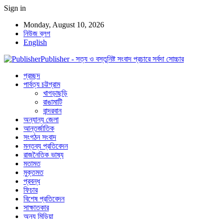
Sign in
Monday, August 10, 2026
নিউজ ব্লগ
English
Publisher - সত্য ও বস্তুনিষ্ট সংবাদ প্রচারে সর্বদা সোচ্চার
প্রচ্ছদ
পার্বত্য চট্টগ্রাম
খাগড়াছড়ি
রাঙামাটি
বান্দরবান
অন্যান্য জেলা
আন্তর্জাতিক
সংগঠন সংবাদ
মন্তব্য প্রতিবেদন
রাজনৈতিক ভাষ্য
মতামত
মুক্তমত
প্রবন্ধ
ফিচার
বিশেষ প্রতিবেদন
সাক্ষাতকার
অন্য মিডিয়া