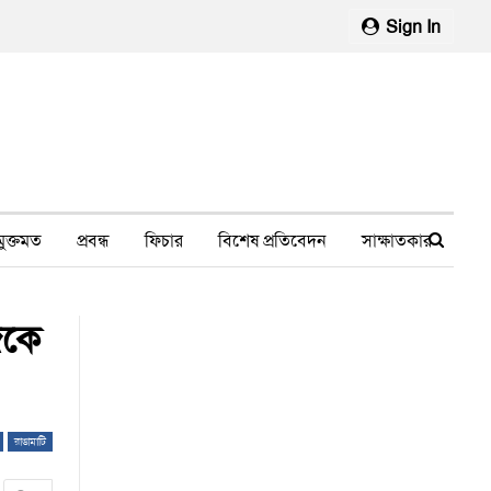
Sign In
মুক্তমত
প্রবন্ধ
ফিচার
বিশেষ প্রতিবেদন
সাক্ষাতকার
মানবাধিকার লঙ্ঘন
ফেসবুক থেকে
স্বাস্থ্য, চিকিৎসা
েকে
রাঙামাটি