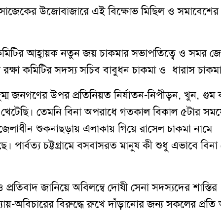
় সাজেকের উজোবাজারে এই বিক্ষোভ মিছিল ও সমাবেশের
মিটির আহ্বায়ক নতুন জয় চাকমার সভাপতিত্বে ও সমর জ্
 রক্ষা কমিটির সদস্য সচিব বাবুধন চাকমা ও ধারাস চাকম
জুম্ম জনগণের উপর প্রতিনিয়ত নির্যাতন-নিপীড়ন, খুন, গুম 
 খেটেছি। তেমনি বিনা অপরাধে গতকাল বিকাল ৫টার সময়
লাধীন শুকনাছড়ায় এলাকায় গিয়ে রাসেল চাকমা নামে
পার্বত্য চট্টগ্রামে বসবাসরত মানুষ কী শুধু এভাবে বিনা
ও প্রতিবাদ জানিয়ে অবিলম্বে দোষী সেনা সদস্যদের শাস্তির
-অবিচারের বিরুদ্ধে রুখে দাঁড়ানোর জন্য সকলের প্রতি আ