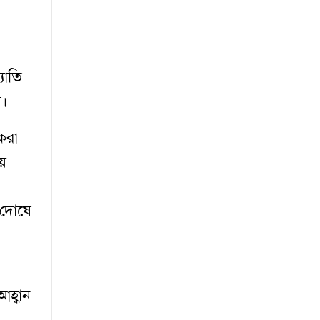
যোতি
া।
করা
ে
 দোষে
হ্বান