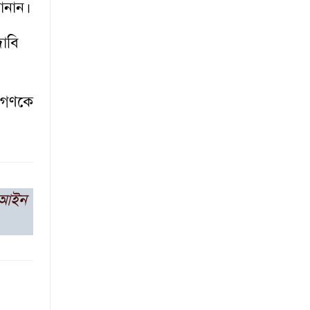
জানান।
াবি
জনগণকে
ট আইন