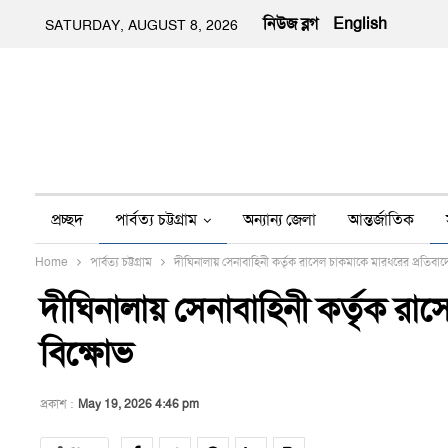
নিউজ ব্লগ
English
SATURDAY, AUGUST 8, 2026
প্রচ্ছদ
পার্বত্য চট্টগ্রাম
অন্যান্য জেলা
আন্তর্জাতিক
Home
পার্বত্য চট্টগ্রাম
দীঘিনালায় সেনাবাহিনী কর্তৃক রাসেল চাকমাকে মারধরের প্রতিবা
অন্য মিডিয়া
ইতিহাস
জীবন-যাপন
তথ্য প্রযুক্তি
নার
দীঘিনালায় সেনাবাহিনী কর্তৃক র
বিক্ষোভ
প্রকাশ :
May 19, 2026 4:46 pm