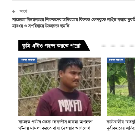
আগে
সাজেকে বিদ্যালয়ের শিক্ষকদের অনিয়মের বিরুদ্ধে ফেসবুকে লাইভ করায় যুব
মারধর ও সপরিবারে উচ্ছেদের হুমকি
তুমি এটাও পছন্দ করতে পারো
পার্বত্য চট্টগ্রাম
পার্বত্য চট্টগ্রাম
সাজেক পর্যটন থেকে ফেরদৌস চাকমা অপহরণ
কাউখালীর বেতবুন
ঘটনায় মামলা করতে বাধা দেওয়ার অভিযোগ
দুর্ব্যবহারের অভ