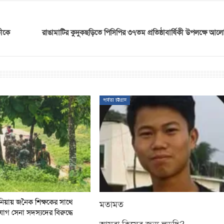
তীকে
রাঙামাটির কুদুকছড়িতে পিসিপির ৩৭তম প্রতিষ্ঠাবার্ষিকী উপলক্ষে আ
পার্বত্য চট্টগ্রাম
িয়ায় জনৈক শিক্ষকের সাথে
মতামত
িযোগ সেনা সদস্যদের বিরুদ্ধে