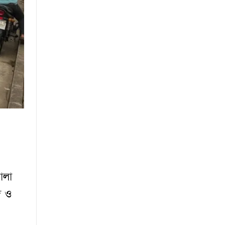
ালা
দ ও