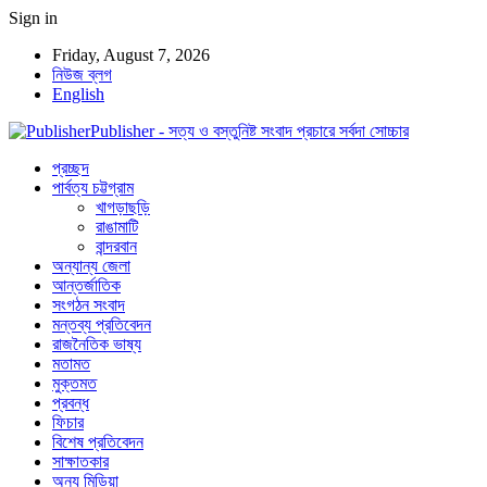
Sign in
Friday, August 7, 2026
নিউজ ব্লগ
English
Publisher - সত্য ও বস্তুনিষ্ট সংবাদ প্রচারে সর্বদা সোচ্চার
প্রচ্ছদ
পার্বত্য চট্টগ্রাম
খাগড়াছড়ি
রাঙামাটি
বান্দরবান
অন্যান্য জেলা
আন্তর্জাতিক
সংগঠন সংবাদ
মন্তব্য প্রতিবেদন
রাজনৈতিক ভাষ্য
মতামত
মুক্তমত
প্রবন্ধ
ফিচার
বিশেষ প্রতিবেদন
সাক্ষাতকার
অন্য মিডিয়া