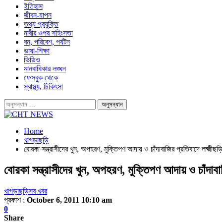
ইতিহাস
জীবন-যাপন
তথ্য প্রযুক্তি
নারীর ওপর সহিংসতা
বন, পরিবেশ, পর্যটন
ভাষা-শিক্ষা
ভিডিও
মানবাধিকার লঙ্ঘন
ফেসবুক থেকে
স্বাস্থ্য, চিকিৎসা
Home
খাগড়াছড়ি
বোরকা সন্ত্রাসীদের খুন, অপহরণ, মুক্তিপণ আদায় ও চাঁদাবাজির প্রতিবাদে লক্ষ্মীছড়
বোরকা সন্ত্রাসীদের খুন, অপহরণ, মুক্তিপণ আদায় ও চাঁদাবাজ
খাগড়াছড়ি
সব খবর
প্রকাশ :
October 6, 2011 10:10 am
0
Share