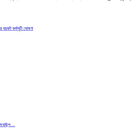
জার বয়কট কর্মসূচী ঘোষণা
লিয়েছিল…