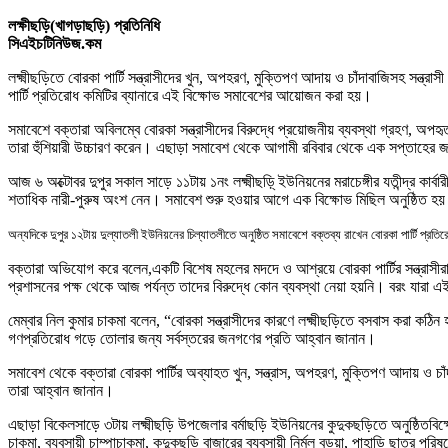
লক্ষীছড়ি(খাগড়াছড়ি) প্রতিনিধি
সিএইচটিনিউজ.কম
লক্ষ্মী
ছড়িতে বোরকা পার্টি সন্ত্রাসীদের খুন
,
অপহরণ
,
মুক্তিপণ আদায় ও চাঁদাবাজিসহ সন্ত্রাস
পার্টি প্রতিরোধ কমিটির ব্যানারে এই বিক্ষোভ সমাবেশের আয়োজন করা হয়।
সমাবেশে বক্তারা অবিলম্বে বোরকা সন্ত্রাসীদের বিরুদ্ধে প্রয়োজনীয় ব্যবস্থা গ্রহণ
,
অপহৃত
তারা হুঁশিয়ারী উচ্চারণ করেন। এছাড়া সমাবেশ থেকে আগামী রবিবার থেকে এক সপ্তাহের জন্
আজ ৬ অক্টোবর দুপুর সকাল সাড়ে ১১টায় ১নং লক্ষ্মীছড়ি্ ইউনিয়নের মরাচেঙ্গীর যতীন্দ্র কা
শতাধিক নারী-পুরুষ অংশ নেন। সমাবেশ শুরু হওয়ার আগে এক বিক্ষোভ মিছিল অনুষ্ঠিত হ
অন্যদিকে দুপুর ১২টায় দুল্যাতলী ইউনিয়নের চিল্যাতলীতে অনুষ্ঠিত সমাবেশে বক্তব্য রাখেন বোরকা পার্টি প্রতির
বক্তারা অভিযোগ করে বলেন
,
একটি বিশেষ মহলের মদদে ও আশ্রয়ে বোরকা পার্টির সন্ত্রাসীরা
প্রশাসনের পক্ষ থেকে আজ পর্যন্ত তাদের বিরুদ্ধে কোন ব্যবস্থা নেয়া হয়নি। বরং যারা এই 
মেম্বার নিল কুমার চাকমা বলেন
, “
বোরকা সন্ত্রাসীদের কারণে লক্ষ্মীছড়িতে বসবাস করা কঠ
গণপ্রতিরোধ গড়ে তোলার জন্য সর্বস্তরের জনগণের প্রতি আহ্বান জানান।
সমাবেশ থেকে বক্তারা বোরকা পার্টির অব্যাহত খুন
,
সন্ত্রাস
,
অপহরণ
,
মুক্তিপণ আদায় ও চাঁ
তারা আহ্বান জানান।
এছাড়া বিকেল
সাড়ে ৩টায় লক্ষ্মীছড়ি উপজেলার বর্মাছড়ি ইউনিয়নের কুদুকছড়িতে অনুষ্ঠিত
বিক
চাকমা
,
ব্যবসায়ী চাম্পা
চাকমা
,
কুদুকছড়ি বাজারের ব্যবসায়ী নির্মল বড়ুয়া
,
পাহাড়ি ছাত্র পরিষ