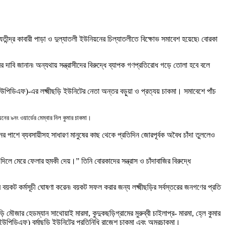
 যতীন্দ্র কাবারী পাড়া ও দুল্যাতলী ইউনিয়নের চিল্যাতলীতে বিক্ষোভ সমাবেশ হয়েছে৷ বোরকা
র দাবি জানান৷ অন্যথায় সন্ত্রাসীদের বিরুদ্ধে ব্যাপক গণপ্রতিরোধ গড়ে তোলা হবে বলে
ট (ইউপিডিএফ)-এর লক্ষ্মীছড়ি ইউনিটের নেতা অন্তর বড়ুয়া ও প্রত্যয় চাকমা। সমাবেশে পাঁচ
িয়নের ৯নং ওয়ার্ডের মেম্বার নিল কুমার চাকমা।
নের পাশে ব্যবসায়ীসহ সাধারণ মানুষের কাছ থেকে প্রতিদিন জোরপূর্বক অবৈধ চাঁদা তুললেও
লে মেরে ফেলার হুমকী দেয়।” তিনি বোরকাদের সন্ত্রাস ও চাঁদাবাজির বিরুদ্ধে
র বয়কট কর্মসূচী ঘোষণা করেন৷ বয়কট সফল করার জন্য লক্ষ্মীছড়ির সর্বস্তরের জনগণের প্রতি
ছড়ি মৌজার হেডম্যান সাথোয়াই মারমা
,
কুদুকছড়ি
গ্রামের মুরুব্বী চাইলাপ্র- মারমা
,
হ্লে কুমার
 (ইউপিডিএফ) বর্মাছড়ি ইউনিটের প্রতিনিধি রাজেশ চাকমা এবং অমর
চাকমা
।