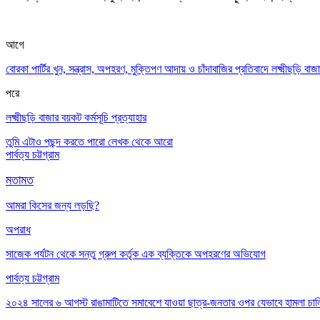
আগে
বোরকা পার্টির খুন, সন্ত্রাস, অপহরণ, মুক্তিপণ আদায় ও চাঁদাবাজির প্রতিবাদে লক্ষ্মীছড়ি বা
পরে
লক্ষ্মীছড়ি বাজার বয়কট কর্মসূচি প্রত্যাহার
তুমি এটাও পছন্দ করতে পারো
লেখক থেকে আরো
পার্বত্য চট্টগ্রাম
মতামত
আমরা কিসের জন্য লড়ছি?
অপরাধ
সাজেক পর্যটন থেকে সন্তু গ্রুপ কর্তৃক এক ব্যক্তিকে অপহরণের অভিযোগ
পার্বত্য চট্টগ্রাম
২০২৪ সালের ৬ আগস্ট রাঙামাটিতে সমাবেশে যাওয়া ছাত্র-জনতার ওপর যেভাবে হামলা চা