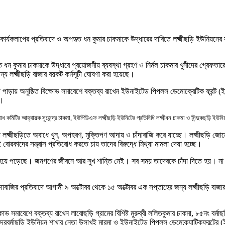
ী কার্যকলাপের প্রতিবাদে ও অপহৃত ধন কুমার চাকমাকে উদ্ধারের দাবিতে লক্ষ্মীছড়ি ইউনিয়নের
 ধন কুমার চাকমাকে উদ্ধারে প্রয়োজনীয় ব্যবস্থা গ্রহণ ও নির্মল চাকমার খুনীদের গ্রেফতারে
য লক্ষ্মীছড়ি বাজার বয়কট কর্মসূচী ঘোষণা করা হয়েছে।
র্বারী পাড়ায় অনুষ্ঠিত বিক্ষোভ সমাবেশে বক্তব্য রাখেন ইউনাইটেড পিপলস ডেমোক্রেটিক ফ্রন্
য়।
োধ কমিটির আহ্বায়ক সুজেন্দ্র চাকমা
,
ইউপিডিএফ লক্ষ্মীছড়ি ইউনিটের প্রতিনিধি লক্ষ্মীধন চাকমা ও সিন্দুকছড়ি ইউন
 লক্ষ্মীছড়িতে অবাধে খুন
,
অপহরণ
,
মুক্তিপণ আদায় ও চাঁদাবাজি করে যাচ্ছে। লক্ষ্মীছড়ি জো
বোরকাদের সন্ত্রাস প্রতিরোধ করতে চায় তাদের বিরুদ্ধে মিথ্যা মামলা দেয়া হচ্ছে।
িন হয়ে পড়েছে। জনগণের জীবনে আর সুখ শান্তি নেই। সব সময় তাদেরকে চাঁদা দিতে হয়। না দি
দাবাজির প্রতিবাদে আগামী ৯ অক্টোবর থেকে ১৫ অক্টোবর এক সপ্তাহের জন্য লক্ষ্মীছড়ি বাজা
্ষোভ সমাবেশে বক্তব্য রাখেন লাবোছড়ি গ্রামের বিশিষ্ট মুরুব্বী ললিত
কুমার চাকমা
,
৮৫নং বর্মা
দের
বর্মাছড়ি ইউনিয়ন শাখার নেতা উসাখই মারমা ও ইউনাইটেড পিপল
স
ডেমোক্র্যাটিক
ফ্রন্টের