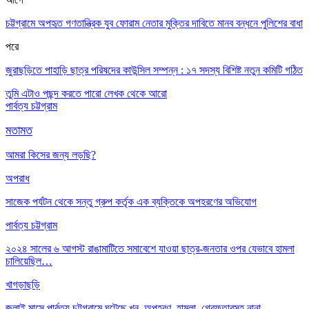
চট্টগ্রামে অপহৃত গণতান্ত্রিক যুব ফোরাম নেতার মুক্তির দাবিতে মানব বন্ধনে পুলিশের বাধা
পরে
জুরাছড়িতে পাহাড়ি ছাত্র পরিষদের কাউন্সিল সম্পন্ন : ১৭ সদস্য বিশিষ্ট নতুন কমিটি গঠিত
তুমি এটাও পছন্দ করতে পারো
লেখক থেকে আরো
পার্বত্য চট্টগ্রাম
মতামত
আমরা কিসের জন্য লড়ছি?
অপরাধ
সাজেক পর্যটন থেকে সন্তু গ্রুপ কর্তৃক এক ব্যক্তিকে অপহরণের অভিযোগ
পার্বত্য চট্টগ্রাম
২০২৪ সালের ৬ আগস্ট রাঙামাটিতে সমাবেশে যাওয়া ছাত্র-জনতার ওপর যেভাবে হামলা
চালিয়েছিল…
খাগড়াছড়ি
জুলাই মাসে পার্বত্য চট্টগ্রামে ঘটেছে খুন, অপহরণ, হামলা, গ্রেফতারসহ নানা