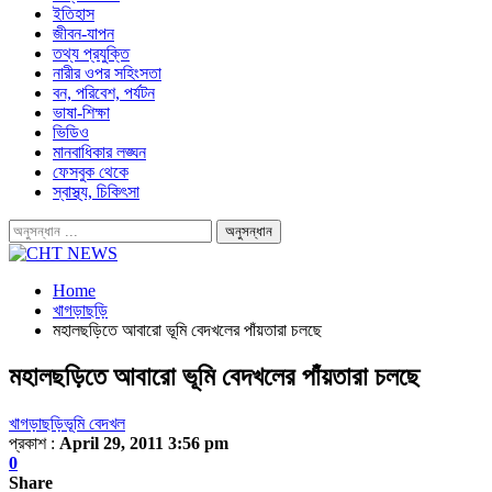
ইতিহাস
জীবন-যাপন
তথ্য প্রযুক্তি
নারীর ওপর সহিংসতা
বন, পরিবেশ, পর্যটন
ভাষা-শিক্ষা
ভিডিও
মানবাধিকার লঙ্ঘন
ফেসবুক থেকে
স্বাস্থ্য, চিকিৎসা
Home
খাগড়াছড়ি
মহালছড়িতে আবারো ভূমি বেদখলের পাঁয়তারা চলছে
মহালছড়িতে আবারো ভূমি বেদখলের পাঁয়তারা চলছে
খাগড়াছড়ি
ভূমি বেদখল
প্রকাশ :
April 29, 2011 3:56 pm
0
Share