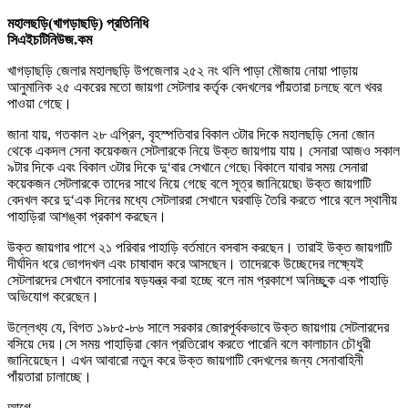
মহালছড়ি(খাগড়াছড়ি) প্রতিনিধি
সিএইচটিনিউজ.কম
খাগড়াছড়ি জেলার মহালছড়ি উপজেলার ২৫২ নং থলি পাড়া মৌজায় নোয়া পাড়ায়
আনুমানিক ২৫ একরের মতো জায়গা সেটলার কর্তৃক বেদখলের পাঁয়তারা চলছে বলে খবর
পাওয়া গেছে
।
জানা যায়
,
গতকাল ২৮ এপ্রিল
,
বৃহস্পতিবার বিকাল ৩টার দিকে মহালছড়ি সেনা জোন
থেকে একদল সেনা কয়েকজন সেটলারকে নিয়ে উক্ত জায়গায় যায়
।
সেনারা আজও সকাল
৯টার দিকে এবং বিকাল ৩টার দিকে দু
‘
বার সেখানে গেছে৷ বিকালে যাবার সময় সেনারা
কয়েকজন সেটলারকে তাদের সাথে নিয়ে গেছে বলে সূত্র জানিয়েছে৷ উক্ত জায়গাটি
বেদখল করে দু
‘
এক দিনের মধ্যে সেটলাররা সেখানে ঘরবাড়ি তৈরি করতে পারে বলে স্থানীয়
পাহাড়িরা আশঙ্কা প্রকাশ করছেন
।
উক্ত জায়গার পাশে ২১ পরিবার পাহাড়ি বর্তমানে বসবাস করছেন
।
তারাই উক্ত জায়গাটি
দীর্ঘদিন ধরে ভোগদখল এবং চাষাবাদ করে আসছেন
। তাদেরকে উচ্ছেদের লক্ষ্যেই
সেটলারদের সেখানে বসানোর ষড়যন্ত্র করা হচ্ছে বলে নাম প্রকাশে অনিচ্ছুক এক পাহাড়ি
অভিযোগ করেছেন।
উল্লেখ্য যে
,
বিগত ১৯৮৫-৮৬ সালে সরকার জোরপূর্বকভাবে উক্ত জা
য়গায় সেটলারদের
বসিয়ে দেয়।
সে সময় পাহাড়িরা কোন প্রতিরোধ করতে পারেনি বলে কালাচান চৌধুরী
জানিয়েছেন। এখন আবারো নতুন করে উক্ত জায়গাটি বেদখলের জন্য সেনাবাহিনী
পাঁয়তারা চালাচ্ছে।
আগে