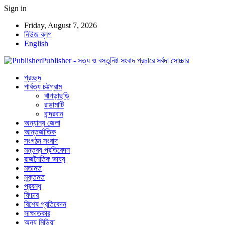
Sign in
Friday, August 7, 2026
নিউজ ব্লগ
English
Publisher - সত্য ও বস্তুনিষ্ট সংবাদ প্রচারে সর্বদা সোচ্চার
প্রচ্ছদ
পার্বত্য চট্টগ্রাম
খাগড়াছড়ি
রাঙামাটি
বান্দরবান
অন্যান্য জেলা
আন্তর্জাতিক
সংগঠন সংবাদ
মন্তব্য প্রতিবেদন
রাজনৈতিক ভাষ্য
মতামত
মুক্তমত
প্রবন্ধ
ফিচার
বিশেষ প্রতিবেদন
সাক্ষাতকার
অন্য মিডিয়া