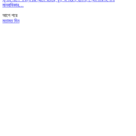
মানবাধিকার…
আগে
পরে
মতামত দিন