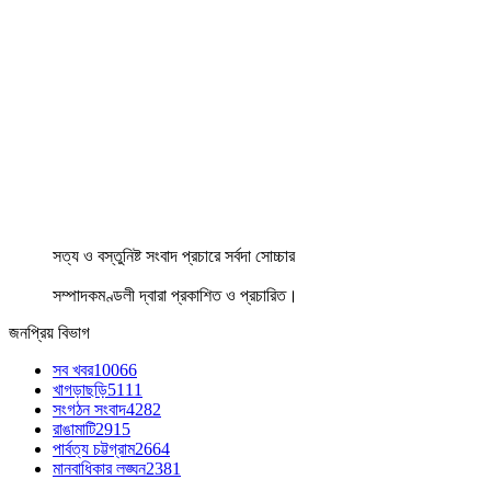
সত্য ও বস্তুনিষ্ট সংবাদ প্রচারে সর্বদা সোচ্চার
সম্পাদকমণ্ডলী দ্বারা প্রকাশিত ও প্রচারিত।
জনপ্রিয় বিভাগ
সব খবর
10066
খাগড়াছড়ি
5111
সংগঠন সংবাদ
4282
রাঙামাটি
2915
পার্বত্য চট্টগ্রাম
2664
মানবাধিকার লঙ্ঘন
2381