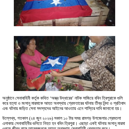
অনুষ্ঠানে সেনাবাহিনী কর্তৃক কথিত ‘অস্ত্র উদ্ধারের’ নাটক সাজিয়ে ববিন ত্রিপুরাকে গুলি
করে হত্যা ও মংসানু মারমাকে আহত অবস্থায় গ্রেফতারের ঘটনায় তীব্র নিন্দা ও প্রতিবাদ
এবং ঘটনায় জড়িত সেনা সদস্যদের আইনের আওতায় এনে শাস্তির দাবি জানানো হয়।
উল্লেখ্য, গতকাল (২৪ জুন ২০২৬) সকাল ১০ টার সময় রামগড় উপজেলার প্রেমতলা
এলাকায় সেনাবাহিনীর গুলিতে নিহত হন ববিন ত্রিপুরা। এছাড়া একই ঘটনায় মংসানু মারমা
ওরফে জীবন নামে আরেকজনকে আহত অবস্থায় সেনাবাহিনী গ্রেফতার করে।