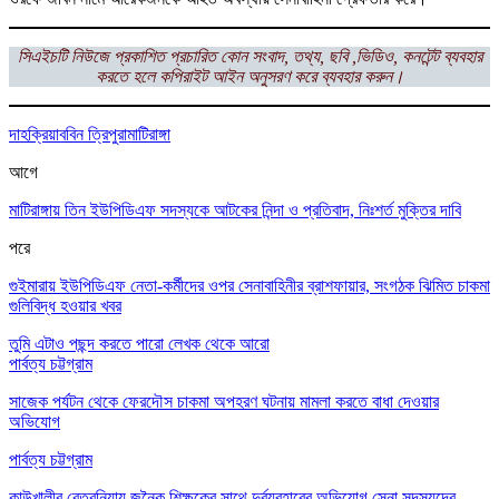
সিএইচটি নিউজে প্রকাশিত প্রচারিত কোন সংবাদ, তথ্য, ছবি ,ভিডিও, কনটেন্ট ব্যবহার
করতে হলে কপিরাইট আইন অনুসরণ করে ব্যবহার করুন।
দাহক্রিয়া
ববিন ত্রিপুরা
মাটিরাঙ্গা
আগে
মাটিরাঙ্গায় তিন ইউপিডিএফ সদস্যকে আটকের নিন্দা ও প্রতিবাদ, নিঃশর্ত মুক্তির দাবি
পরে
গুইমারায় ইউপিডিএফ নেতা-কর্মীদের ওপর সেনাবাহিনীর ব্রাশফায়ার, সংগঠক ঝিমিত চাকমা
গুলিবিদ্ধ হওয়ার খবর
তুমি এটাও পছন্দ করতে পারো
লেখক থেকে আরো
পার্বত্য চট্টগ্রাম
সাজেক পর্যটন থেকে ফেরদৌস চাকমা অপহরণ ঘটনায় মামলা করতে বাধা দেওয়ার
অভিযোগ
পার্বত্য চট্টগ্রাম
কাউখালীর বেতবুনিয়ায় জনৈক শিক্ষকের সাথে দুর্ব্যবহারের অভিযোগ সেনা সদস্যদের