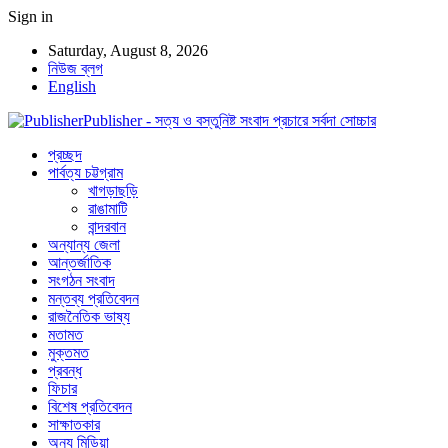
Sign in
Saturday, August 8, 2026
নিউজ ব্লগ
English
Publisher - সত্য ও বস্তুনিষ্ট সংবাদ প্রচারে সর্বদা সোচ্চার
প্রচ্ছদ
পার্বত্য চট্টগ্রাম
খাগড়াছড়ি
রাঙামাটি
বান্দরবান
অন্যান্য জেলা
আন্তর্জাতিক
সংগঠন সংবাদ
মন্তব্য প্রতিবেদন
রাজনৈতিক ভাষ্য
মতামত
মুক্তমত
প্রবন্ধ
ফিচার
বিশেষ প্রতিবেদন
সাক্ষাতকার
অন্য মিডিয়া