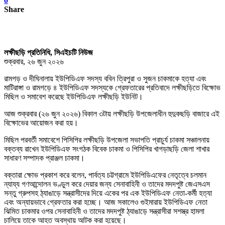
0
Share
লক্ষীছড়ি প্রতিনিধি, সিএইচটি নিউজ
শুক্রবার, ২৬ জুন ২০২৬
রামগড় ও দীঘিনালায় ইউপিডিএফ সদস্য ববিন ত্রিপুরা ও সুজন চাকমাকে হত্যা এবং
মাটিরাঙ্গা ও রামগড়ে ৪ ইউপিডিএফ সদস্যকে গ্রেফতারের প্রতিবাদে লক্ষীছড়িতে বিক্ষোভ
মিছিল ও সমাবেশ করেছে ইউপিডিএফ লক্ষীছড়ি ইউনিট।
আজ শুক্রবার (২৬ জুন ২০২৬) বিকাল ৩টায় লক্ষীছড়ি উপজেলাধীন হুদুকছড়ি বাজারে এই
বিক্ষোভের আয়োজন করা হয়।
মিছিল পরবর্তী সমাবেশে পিসিপির লক্ষীছড়ি উপজেলা সভাপতি প্রাচুর্য চাকমা সঞ্চালনায়
বক্তব্য রাখেন ইউপিডিএফ সংগঠক বিবেক চাকমা ও পিসিপির খাগড়াছড়ি জেলা শাখার
সাধারণ সম্পাদক প্রাঞ্জল চাকমা।
বক্তারা ক্ষোভ প্রকাশ করে বলেন, পার্বত্য চট্টগ্রামে ইউপিডিএফের নেতৃত্বে চলমান
ন্যায্য গণআন্দোলন ভণ্ডুল করে দেয়ার জন্য সেনাবাহিনী ও তাদের মদদপুষ্ট জেএসএস
সন্তু গ্রুপসহ ঠ্যাঙাড়ে সন্ত্রাসীদের দিয়ে একের পর এক ইউপিডিএফ নেতা-কর্মী হত্যা
এবং অন্যায়ভাবে গ্রেফতার করা হচ্ছে। আজ সকালেও গুইমারায় ইউপিডিএফ নেতা
ঝিমিত চাকমার ওপর সেনাবাহিনী ও তাদের মদদপুষ্ট ঠ্যাঙাড়ে সন্ত্রাসীরা সশস্ত্র হামলা
চালিয়ে তাকে আহত অবস্থায় আটক করা হয়েছে।