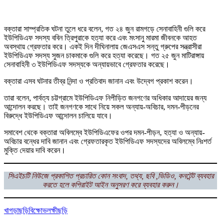
বক্তারা সাম্প্রতিক ঘটনা তুলে ধরে বলেন, গত ২৪ জুন রামগড়ে সেনাবাহিনী গুলি করে
ইউপিডিএফ সদস্য ববিন ত্রিপুরাকে হত্যা করে এবং মংসানু মারমা জীবনকে আহত
অবস্থায় গ্রেফতার করে। একই দিন দীঘিনালায় জেএসএস সন্তু গ্রুপের সন্ত্রাসীরা
ইউপিডিএফ সদস্য সুজন চাকমাকে গুলি করে হত্যা করেছে। গত ২৫ জুন মাটিরাঙ্গায়
সেনাবাহিনী ৩ ইউপিডিএফ সদস্যকে অন্যায়ভাবে গ্রেফতার করেছে।
বক্তারা এসব ঘটনার তীব্র নিন্দা ও প্রতিবাদ জানান এবং উদ্বেগ প্রকাশ করেন।
তারা বলেন, পার্বত্য চট্টগ্রামে ইউপিডিএফ নিপীড়িত জনগণের অধিকার আদায়ের জন্য
আন্দোলন করছে। তাই জনগণকে সাথে নিয়ে সকল অন্যায়-অবিচার, দমন-পীড়নের
বিরুদ্ধে ইউপিডিএফ আন্দোলন চালিয়ে যাবে।
সমাবেশ থেকে বক্তারা অবিলম্বে ইউপিডিএফের ওপর দমন-পীড়ন, হত্যা ও অন্যায়-
অবিচার বন্ধের দাবি জানান এবং গ্রেফতারকৃত ইউপিডিএফ সদস্যদের অবিলম্বে নিঃশর্ত
মুক্তি দেয়ার দাবি করেন।
সিএইচটি নিউজে প্রকাশিত প্রচারিত কোন সংবাদ, তথ্য, ছবি ,ভিডিও, কনটেন্ট ব্যবহার
করতে হলে কপিরাইট আইন অনুসরণ করে ব্যবহার করুন।
খাগড়াছড়ি
বিক্ষোভ
লক্ষীছড়ি