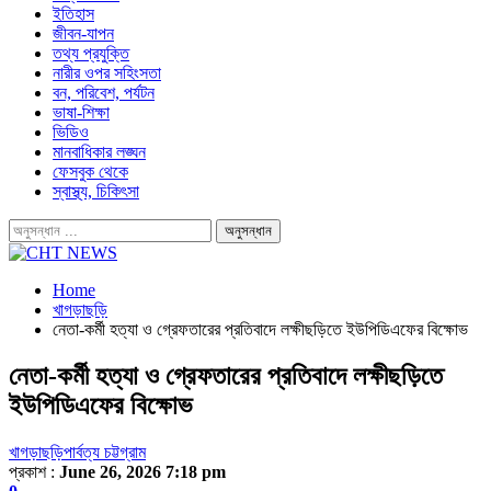
ইতিহাস
জীবন-যাপন
তথ্য প্রযুক্তি
নারীর ওপর সহিংসতা
বন, পরিবেশ, পর্যটন
ভাষা-শিক্ষা
ভিডিও
মানবাধিকার লঙ্ঘন
ফেসবুক থেকে
স্বাস্থ্য, চিকিৎসা
Home
খাগড়াছড়ি
নেতা-কর্মী হত্যা ও গ্রেফতারের প্রতিবাদে লক্ষীছড়িতে ইউপিডিএফের বিক্ষোভ
নেতা-কর্মী হত্যা ও গ্রেফতারের প্রতিবাদে লক্ষীছড়িতে
ইউপিডিএফের বিক্ষোভ
খাগড়াছড়ি
পার্বত্য চট্টগ্রাম
প্রকাশ :
June 26, 2026 7:18 pm