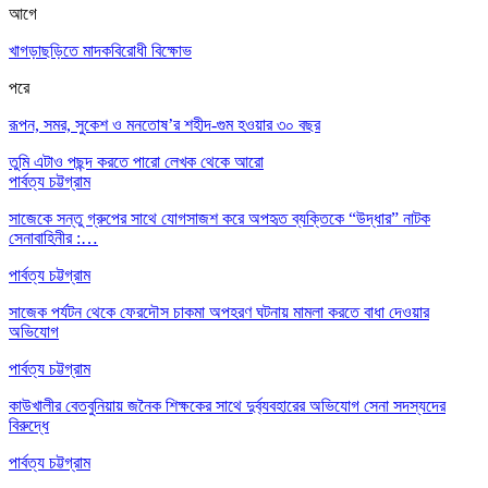
আগে
খাগড়াছড়িতে মাদকবিরোধী বিক্ষোভ
পরে
রূপন, সমর, সুকেশ ও মনতোষ’র শহীদ-গুম হওয়ার ৩০ বছর
তুমি এটাও পছন্দ করতে পারো
লেখক থেকে আরো
পার্বত্য চট্টগ্রাম
সাজেকে সন্তু গ্রুপের সাথে যোগসাজশ করে অপহৃত ব্যক্তিকে “উদ্ধার” নাটক
সেনাবাহিনীর :…
পার্বত্য চট্টগ্রাম
সাজেক পর্যটন থেকে ফেরদৌস চাকমা অপহরণ ঘটনায় মামলা করতে বাধা দেওয়ার
অভিযোগ
পার্বত্য চট্টগ্রাম
কাউখালীর বেতবুনিয়ায় জনৈক শিক্ষকের সাথে দুর্ব্যবহারের অভিযোগ সেনা সদস্যদের
বিরুদ্ধে
পার্বত্য চট্টগ্রাম