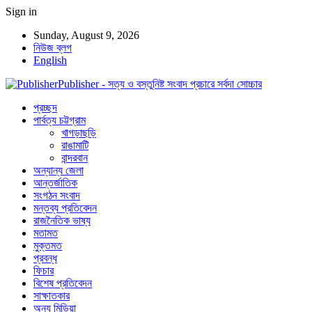
Sign in
Sunday, August 9, 2026
নিউজ ব্লগ
English
Publisher - সত্য ও বস্তুনিষ্ট সংবাদ প্রচারে সর্বদা সোচ্চার
প্রচ্ছদ
পার্বত্য চট্টগ্রাম
খাগড়াছড়ি
রাঙামাটি
বান্দরবান
অন্যান্য জেলা
আন্তর্জাতিক
সংগঠন সংবাদ
মন্তব্য প্রতিবেদন
রাজনৈতিক ভাষ্য
মতামত
মুক্তমত
প্রবন্ধ
ফিচার
বিশেষ প্রতিবেদন
সাক্ষাতকার
অন্য মিডিয়া