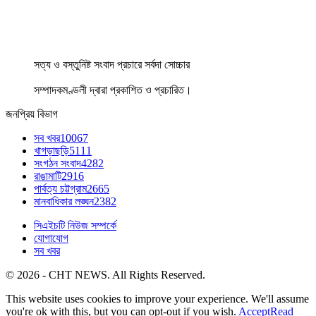
সত্য ও বস্তুনিষ্ট সংবাদ প্রচারে সর্বদা সোচ্চার
সম্পাদকমণ্ডলী দ্বারা প্রকাশিত ও প্রচারিত।
জনপ্রিয় বিভাগ
সব খবর
10067
খাগড়াছড়ি
5111
সংগঠন সংবাদ
4282
রাঙামাটি
2916
পার্বত্য চট্টগ্রাম
2665
মানবাধিকার লঙ্ঘন
2382
সিএইচটি নিউজ সম্পর্কে
যোগাযোগ
সব খবর
© 2026 - CHT NEWS. All Rights Reserved.
This website uses cookies to improve your experience. We'll assume
you're ok with this, but you can opt-out if you wish.
Accept
Read