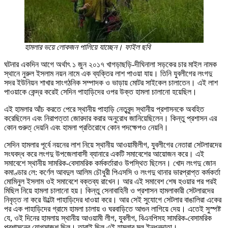
হামলার ভয়ে লোকজন পালিয়ে যাচ্ছেন। ফাইল ছবি
ঘটনার একদিন আগে অর্থাৎ ১ জুন ২০১৭ খাগড়াছড়ি-দীঘিনালা সড়কের চার মাইল নামক
স্থানে নুরুল ইসলাম নয়ন নামে এক ব্যক্তির লাশ পাওয়া যায়। তিনি যুবলীগের লংগদু
সদর ইউনিয়ন শাখার সাংগঠনিক সম্পাদক ও ভাড়ায় মোটর সাইকেল চালাতেন। এই লাশ
পাওয়াকে কেন্দ্র করেই সেদিন পাহাড়িদের ওপর উক্ত হামলা চালানো হয়েছিল।
এই হামলার আঁচ করতে পেরে স্থানীয় পাহাড়ি নেতৃবৃন্দ স্থানীয় প্রশাসনকে অবহিত
করেছিলেন এবং নিরাপত্তা জোরদার করার অনুরোধ জানিয়েছিলেন। কিন্তু প্রশাসন এর
কোন গুরুত্ দেয়নি এবং হামলা প্রতিরোধে কোন পদক্ষেপও নেয়নি।
সেদিন হামলার পূর্বে নয়নের লাশ নিয়ে স্থানীয় আওয়ামীলীগ, যুবলীগের নেতারা সেটলারদের
সংঘবদ্ধ করে লংগদু উপজেলাবাসী ব্যানারে একটি সমাবেশের আয়োজন করে। এই
সমাবেশে স্থানীয় সামরিক-বেসামরিক কর্মকর্তারাও উপস্থিত ছিলেন। খোদ লংগদু জোন
কমাণ্ডার লে: কর্ণেল আবদুল আলিম চৌধুরী পিএসসি ও লংগদু থানার ভারপ্রাপ্ত কর্মকর্তা
মোমিনুল ইসলাম ওই সমাবেশে বক্তব্য রাখেন। আর এই সমাবেশ শেষ হওয়ার পর পরই
মিছিল নিয়ে হামলা চালানো হয়। কিন্তু সেনাবাহিনী ও প্রশাসন হামলাকারী সেটলারদের
নিবৃত্ত না করে উল্টো পাহাড়িদের ধাওয়া করে। আর সেই সুযোগে সেটলার বাঙালিরা একের
পর এক পাহাড়িদের গ্রামে হামলা চালায় ও ঘরবাড়িতে আগুন লাগিয়ে দেয়। এতেই সুস্পষ্ট
যে, ওই দিনের হামলায় স্থানীয় আওয়ামী লীগ, যুবলীগ, বিএনপিসহ সামরিক-বেসামরিক
প্রশাসনের যোগসাজশ ছিল। তারাই ছিল এই হামলার মূল ইন্ধনদাতা।