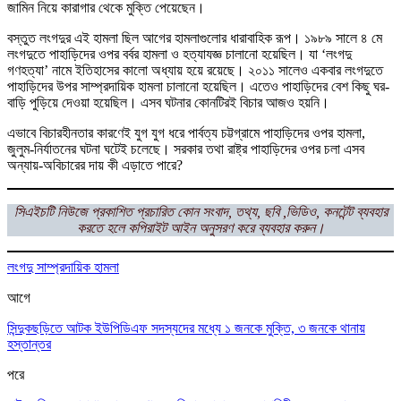
জামিন নিয়ে কারাগার থেকে মুক্তি পেয়েছেন।
বস্তুত লংগদুর এই হামলা ছিল আগের হামলাগুলোর ধারাবাহিক রূপ। ১৯৮৯ সালে ৪ মে
লংগদুতে পাহাড়িদের ওপর বর্বর হামলা ও হত্যাযজ্ঞ চালানো হয়েছিল। যা ‘লংগদু
গণহত্যা’ নামে ইতিহাসের কালো অধ্যায় হয়ে রয়েছে। ২০১১ সালেও একবার লংগদুতে
পাহাড়িদের উপর সাম্প্রদায়িক হামলা চালানো হয়েছিল। এতেও পাহাড়িদের বেশ কিছু ঘর-
বাড়ি পুড়িয়ে দেওয়া হয়েছিল। এসব ঘটনার কোনটিরই বিচার আজও হয়নি।
এভাবে বিচারহীনতার কারণেই যুগ যুগ ধরে পার্বত্য চট্টগ্রামে পাহাড়িদের ওপর হামলা,
জুলুম-নির্যাতনের ঘটনা ঘটেই চলেছে। সরকার তথা রাষ্ট্র পাহাড়িদের ওপর চলা এসব
অন্যায়-অবিচারের দায় কী এড়াতে পারে?
সিএইচটি নিউজে প্রকাশিত প্রচারিত কোন সংবাদ, তথ্য, ছবি ,ভিডিও, কনটেন্ট ব্যবহার
করতে হলে কপিরাইট আইন অনুসরণ করে ব্যবহার করুন।
লংগদু সাম্প্রদায়িক হামলা
আগে
সিন্দুকছড়িতে আটক ইউপিডিএফ সদস্যদের মধ্যে ১ জনকে মুক্তি, ৩ জনকে থানায়
হস্তান্তর
পরে