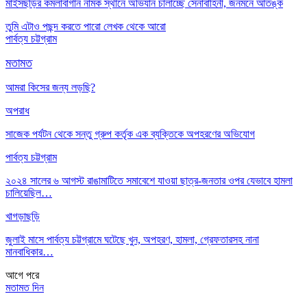
মাইসছড়ির কমলাবাগান নামক স্থানে অভিযান চালাচ্ছে সেনাবাহিনী, জনমনে আতঙ্ক
তুমি এটাও পছন্দ করতে পারো
লেখক থেকে আরো
পার্বত্য চট্টগ্রাম
মতামত
আমরা কিসের জন্য লড়ছি?
অপরাধ
সাজেক পর্যটন থেকে সন্তু গ্রুপ কর্তৃক এক ব্যক্তিকে অপহরণের অভিযোগ
পার্বত্য চট্টগ্রাম
২০২৪ সালের ৬ আগস্ট রাঙামাটিতে সমাবেশে যাওয়া ছাত্র-জনতার ওপর যেভাবে হামলা
চালিয়েছিল…
খাগড়াছড়ি
জুলাই মাসে পার্বত্য চট্টগ্রামে ঘটেছে খুন, অপহরণ, হামলা, গ্রেফতারসহ নানা
মানবাধিকার…
আগে
পরে
মতামত দিন