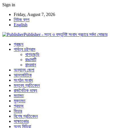
Sign in
Friday, August 7, 2026
নিউজ ব্লগ
English
Publisher - সত্য ও বস্তুনিষ্ট সংবাদ প্রচারে সর্বদা সোচ্চার
প্রচ্ছদ
পার্বত্য চট্টগ্রাম
খাগড়াছড়ি
রাঙামাটি
বান্দরবান
অন্যান্য জেলা
আন্তর্জাতিক
সংগঠন সংবাদ
মন্তব্য প্রতিবেদন
রাজনৈতিক ভাষ্য
মতামত
মুক্তমত
প্রবন্ধ
ফিচার
বিশেষ প্রতিবেদন
সাক্ষাতকার
অন্য মিডিয়া