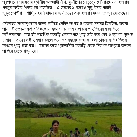
প্রশাসনের সহায়তায় স্থানীয় আওয়ামী লীগ, যুবলীগের নেতৃত্বে সেটলারদের এ হামলায়
প্রভুত ক্ষতির শিকার হয় পাহাড়িরা। এ হামলার ৯ বছরেও সুষ্ঠু বিচার পায়নি
ভুক্তভোগীরা। শাস্তি হয়নি হামলায় জড়িতদের এবং হামলার মদদদাতা মূল হোতাদের।
সেটলাররা সংঘবদ্ধভাবে হামলা চালিয়ে সেদিন লংগদু উপজেলা সদরের তিনটিলা, বাত্যা
পাড়া, উত্তর-দক্ষিণ মানিকজোড় ছড়া ও বড়াদাম এলাকায় পাহাড়িদের ঘরবাড়িতে
অগ্নিসংযোগ করে দুই শতাধিক ঘরবাড়ি-দোকানপাট পুড়ে ছাই করে দেয় ও ব্যাপক লুটপাট
চালায়। তাদের এই হামলার কবলে পড়ে ৭০ বছরের বৃদ্ধা গুণবালা চাকমা বাড়ির ভিতর
আগুনে পুড়ে মারা যায়। হামলার ভয়ে গ্রামবাসীরা ঘরবাড়ি ছেড়ে নিরাপদ আশ্রয়ে জঙ্গলে
পালিয়ে যেতে বাধ্য হয়।