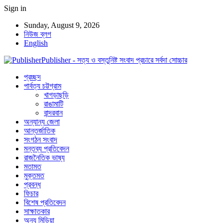
Sign in
Sunday, August 9, 2026
নিউজ ব্লগ
English
Publisher - সত্য ও বস্তুনিষ্ট সংবাদ প্রচারে সর্বদা সোচ্চার
প্রচ্ছদ
পার্বত্য চট্টগ্রাম
খাগড়াছড়ি
রাঙামাটি
বান্দরবান
অন্যান্য জেলা
আন্তর্জাতিক
সংগঠন সংবাদ
মন্তব্য প্রতিবেদন
রাজনৈতিক ভাষ্য
মতামত
মুক্তমত
প্রবন্ধ
ফিচার
বিশেষ প্রতিবেদন
সাক্ষাতকার
অন্য মিডিয়া