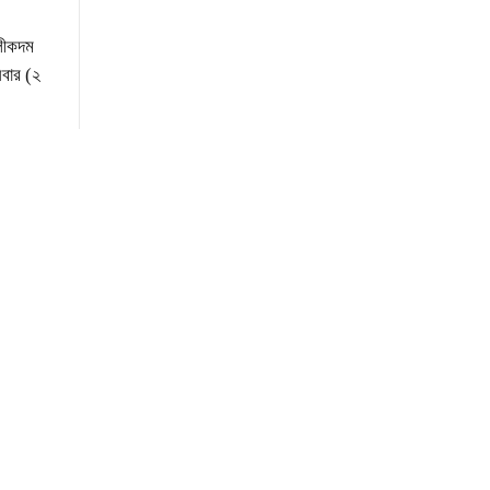
লীকদম
িবার (২