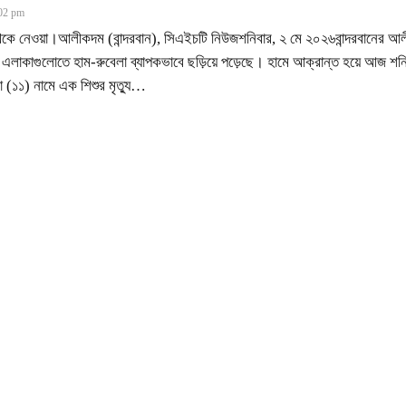
02 pm
েকে নেওয়া।আলীকদম (বান্দরবান), সিএইচটি নিউজশনিবার, ২ মে ২০২৬বান্দরবানের আ
ম এলাকাগুলোতে হাম-রুবেলা ব্যাপকভাবে ছড়িয়ে পড়েছে। হামে আক্রান্ত হয়ে আজ শন
ো (১১) নামে এক শিশুর মৃত্যু
…