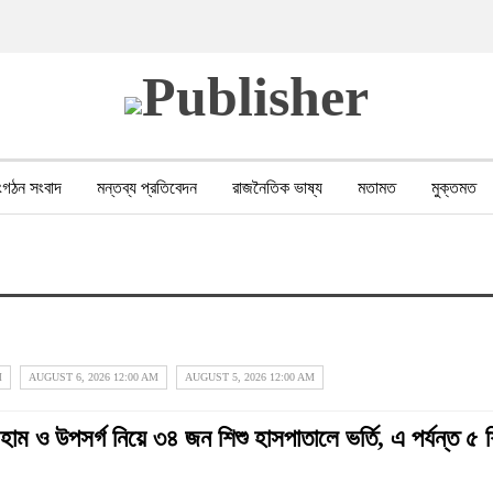
ংগঠন সংবাদ
মন্তব্য প্রতিবেদন
রাজনৈতিক ভাষ্য
মতামত
মুক্তমত
পর সহিংসতা
বন, পরিবেশ, পর্যটন
ভাষা-শিক্ষা
ভিডিও
মানবাধিকার লঙ্ঘন
M
AUGUST 6, 2026 12:00 AM
AUGUST 5, 2026 12:00 AM
ম ও উপসর্গ নিয়ে ৩৪ জন শিশু হাসপাতালে ভর্তি, এ পর্যন্ত ৫ শ