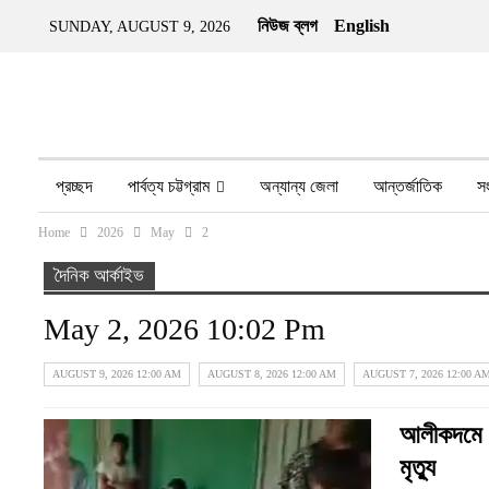
নিউজ ব্লগ
English
SUNDAY, AUGUST 9, 2026
প্রচ্ছদ
পার্বত্য চট্টগ্রাম
অন্যান্য জেলা
আন্তর্জাতিক
স
Home
2026
May
2
অন্য মিডিয়া
ইতিহাস
জীবন-যাপন
তথ্য প্রযুক্তি
নারীর ও
দৈনিক আর্কাইভ
May 2, 2026 10:02 Pm
AUGUST 9, 2026 12:00 AM
AUGUST 8, 2026 12:00 AM
AUGUST 7, 2026 12:00 A
আলীকদমে হা
মৃত্যু