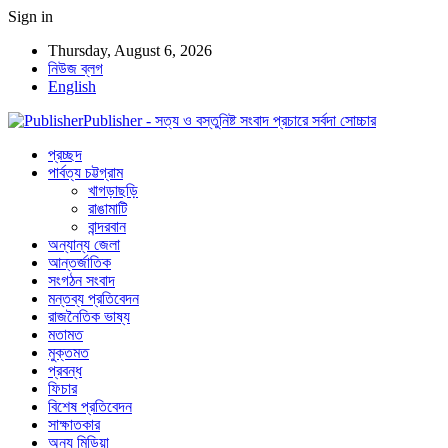
Sign in
Thursday, August 6, 2026
নিউজ ব্লগ
English
Publisher - সত্য ও বস্তুনিষ্ট সংবাদ প্রচারে সর্বদা সোচ্চার
প্রচ্ছদ
পার্বত্য চট্টগ্রাম
খাগড়াছড়ি
রাঙামাটি
বান্দরবান
অন্যান্য জেলা
আন্তর্জাতিক
সংগঠন সংবাদ
মন্তব্য প্রতিবেদন
রাজনৈতিক ভাষ্য
মতামত
মুক্তমত
প্রবন্ধ
ফিচার
বিশেষ প্রতিবেদন
সাক্ষাতকার
অন্য মিডিয়া