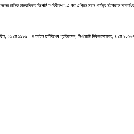
মাসিক মানবাধিকার রিপোর্ট “পরিবীক্ষণ”-এ গত এপ্রিল মাসে পার্বত্য চট্টগ্রামে মানবাধিকার 
 মৌন মিছিল, ২১ মে ১৯৮৯। # ফাইল ছবিবিশেষ প্রতিবেদন, সিএইচটি নিউজসোমবার, ৪ মে ২০২৬প