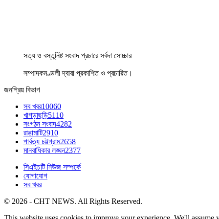
সত্য ও বস্তুনিষ্ট সংবাদ প্রচারে সর্বদা সোচ্চার
সম্পাদকমণ্ডলী দ্বারা প্রকাশিত ও প্রচারিত।
জনপ্রিয় বিভাগ
সব খবর
10060
খাগড়াছড়ি
5110
সংগঠন সংবাদ
4282
রাঙামাটি
2910
পার্বত্য চট্টগ্রাম
2658
মানবাধিকার লঙ্ঘন
2377
সিএইচটি নিউজ সম্পর্কে
যোগাযোগ
সব খবর
© 2026 - CHT NEWS. All Rights Reserved.
This website uses cookies to improve your experience. We'll assume yo