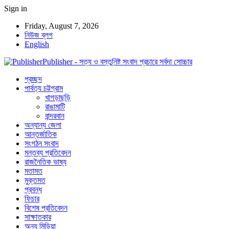
Sign in
Friday, August 7, 2026
নিউজ ব্লগ
English
Publisher - সত্য ও বস্তুনিষ্ট সংবাদ প্রচারে সর্বদা সোচ্চার
প্রচ্ছদ
পার্বত্য চট্টগ্রাম
খাগড়াছড়ি
রাঙামাটি
বান্দরবান
অন্যান্য জেলা
আন্তর্জাতিক
সংগঠন সংবাদ
মন্তব্য প্রতিবেদন
রাজনৈতিক ভাষ্য
মতামত
মুক্তমত
প্রবন্ধ
ফিচার
বিশেষ প্রতিবেদন
সাক্ষাতকার
অন্য মিডিয়া