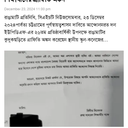
December 23, 2024 11:00 pm
রাঙামাটি প্রতিনিধি, সিএইচটি নিউজসোমবার, ২৩ ডিসেম্বর
২০২৪পার্বত্য চট্টগ্রামের পূর্ণস্বায়ত্বশাসন দাবিতে আন্দোলনরত দল
ইউপিডিএফ-এর ২৬তম প্রতিষ্ঠাবার্ষিকী উপলক্ষে রাঙামাটির
কুদুকছড়িতে গ্রাফিতি অঙ্কন করেছেন স্থানীয় স্কুল-কলেজের
…