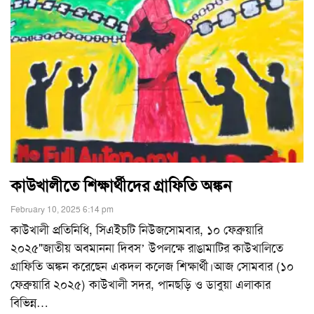
কাউখালীতে শিক্ষার্থীদের গ্রাফিতি অঙ্কন
February 10, 2025 6:14 pm
কাউখালী প্রতিনিধি, সিএইচটি নিউজসোমবার, ১০ ফেব্রুয়ারি
২০২৫"জাতীয় অবমাননা দিবস’ উপলক্ষে রাঙামাটির কাউখালিতে
গ্রাফিতি অঙ্কন করেছেন একদল কলেজ শিক্ষার্থী।আজ সোমবার (১০
ফেব্রুয়ারি ২০২৫) কাউখালী সদর, পানছড়ি ও ডাবুয়া এলাকার
বিভিন্ন
…