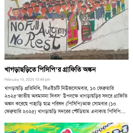
খাগড়াছড়িতে পিসিপি’র গ্রাফিতি অঙ্কন
February 10, 2025 10:49 pm
খাগড়াছড়ি প্রতিনিধি, সিএইচটি নিউজসোমবার, ১০ ফেব্রুয়ারি
২০২৫‘জাতীয় অবমাননা দিবস’ উপলক্ষে খাগড়াছড়ির সদরে গ্রাফিতি
অঙ্কন করেছে পাহাড়ি ছাত্র পরিষদ (পিসিপি)আজ সোমবার (১০
ফেব্রুয়ারি ২০২৫) খাগড়াছড়ি সদরের স্টেডিয়াম এলাকায় পিসিপি
…