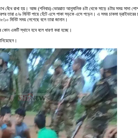
খ বেঁধে রাখা হয়। আজ (শনিবার) ভোররাত আনুমানিক ৪টা থেকে সাড়ে ৪টার সময় সাদা পোশা
রপর তারা ৫/৬ মিনিট পায়ে হেঁটে এসে পাকা সড়কে এসে পড়েন। এ সময় চাকমা ড্রাইভারের চ
 ৮/১০ মিনিট সময় লেগেছে বলে তারা জানান।
কার কোন একটি স্থানে হবে বলে ধারণা করা হচ্ছে।
জানিয়েছেন।