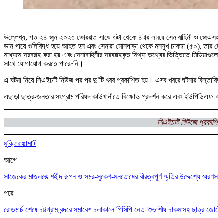
উল্লেখ্য, গত ২৪ জুন ২০২৫ ভোররাত সাড়ে ৩টা থেকে ৪টার সময়ে সেনাবাহিনী ও জেএসএ
ডান পায়ে গুলিবিদ্ধ হয়ে আহত হন এবং সেনারা মোনপাড়া থেকে মনসুখ চাকমা (৫০), তার 
মাধ্যমে সরবরাহ করা হয় এবং সেনাবাহিনীর সরবরাহকৃত মিথ্যা তথ্যের ভিত্তিতে মিডিয
সাথে যোগাযোগ করতে পারেননি।
এ ঘটনা নিয়ে সিএইচটি নিউজ পর পর দু’টি খবর প্রকাশিত হয়। এসব খবরে ঘটনার বিস্তারি
এছাড়া ছাত্র-জনতার সংগ্রাম পরিষদ কাউখালীতে বিক্ষোভ প্রদর্শন করে এবং ইউপিডিএফ আটক
সিএইচটি নিউজে প্রকাশি
মুক্তি
রাঙামাটি
আগে
সাজেকের মাজলঙে শহীদ রূপন ও সমর-সুকেশ-মনতোষের বীরত্বপূর্ণ স্মৃতির উদ্দেশ্যে স্মরণ
পরে
রোডমার্চ শেষে চট্টগ্রাম বন্দরে সমাবেশ চলাকালে পিসিপি নেতা শুভাশীষ চাকমাসহ ছাত্র জো