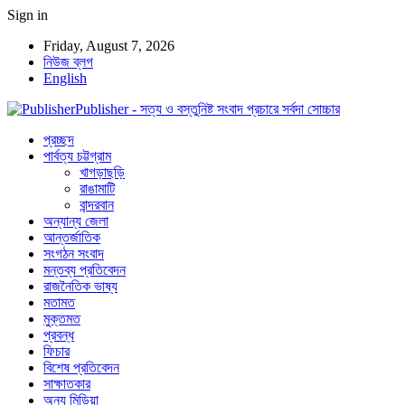
Sign in
Friday, August 7, 2026
নিউজ ব্লগ
English
Publisher - সত্য ও বস্তুনিষ্ট সংবাদ প্রচারে সর্বদা সোচ্চার
প্রচ্ছদ
পার্বত্য চট্টগ্রাম
খাগড়াছড়ি
রাঙামাটি
বান্দরবান
অন্যান্য জেলা
আন্তর্জাতিক
সংগঠন সংবাদ
মন্তব্য প্রতিবেদন
রাজনৈতিক ভাষ্য
মতামত
মুক্তমত
প্রবন্ধ
ফিচার
বিশেষ প্রতিবেদন
সাক্ষাতকার
অন্য মিডিয়া