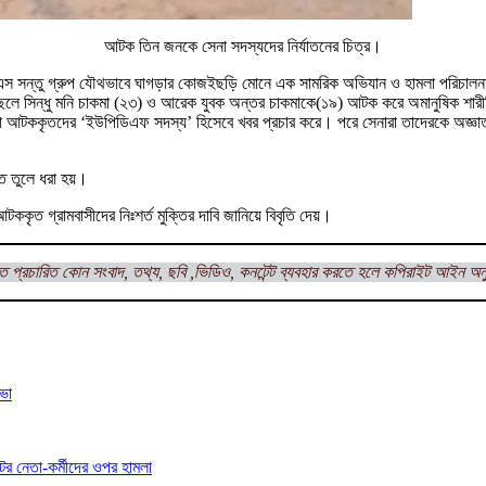
আটক তিন জনকে সেনা সদস্যদের নির্যাতনের চিত্র।
স সন্তু গ্রুপ যৌথভাবে ঘাগড়ার কোজইছড়ি মোনে এক সামরিক অভিযান ও হামলা পরিচালনা 
ছেলে সিন্ধু মনি চাকমা (২৩) ও আরেক যুবক অন্তর চাকমাকে(১৯) আটক করে অমানুষিক শারীরিক
়াগুলো আটককৃতদের ‘ইউপিডিএফ সদস্য’ হিসেবে খবর প্রচার করে। পরে সেনারা তাদেরকে অজ্ঞ
ত তুলে ধরা হয়।
কৃত গ্রামবাসীদের নিঃশর্ত মুক্তির দাবি জানিয়ে বিবৃতি দেয়।
ত প্রচারিত কোন সংবাদ, তথ্য, ছবি ,ভিডিও, কনটেন্ট ব্যবহার করতে হলে কপিরাইট আইন অন
সভা
টের নেতা-কর্মীদের ওপর হামলা