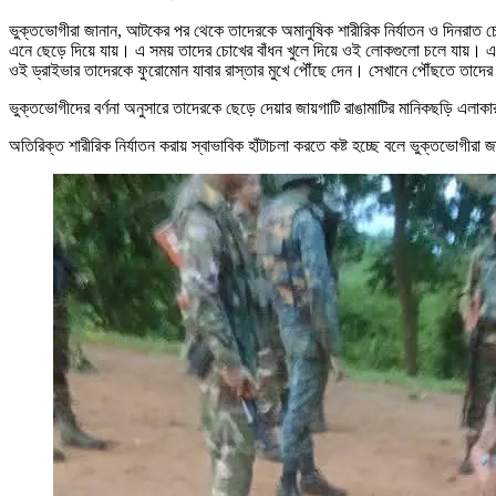
ভুক্তভোগীরা জানান, আটকের পর থেকে তাদেরকে অমানুষিক শারীরিক নির্যাতন ও দিনরাত চো
এনে ছেড়ে দিয়ে যায়। এ সময় তাদের চোখের বাঁধন খুলে দিয়ে ওই লোকগুলো চলে যায়। এ
ওই ড্রাইভার তাদেরকে ফুরোমোন যাবার রাস্তার মুখে পৌঁছে দেন। সেখানে পৌঁছতে তাদের
ভুক্তভোগীদের বর্ণনা অনুসারে তাদেরকে ছেড়ে দেয়ার জায়গাটি রাঙামাটির মানিকছড়ি এলা
অতিরিক্ত শারীরিক নির্যাতন করায় স্বাভাবিক হাঁটাচলা করতে কষ্ট হচ্ছে বলে ভুক্তভোগীরা 