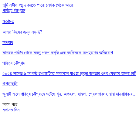
তুমি এটাও পছন্দ করতে পারো
লেখক থেকে আরো
পার্বত্য চট্টগ্রাম
মতামত
আমরা কিসের জন্য লড়ছি?
অপরাধ
সাজেক পর্যটন থেকে সন্তু গ্রুপ কর্তৃক এক ব্যক্তিকে অপহরণের অভিযোগ
পার্বত্য চট্টগ্রাম
২০২৪ সালের ৬ আগস্ট রাঙামাটিতে সমাবেশে যাওয়া ছাত্র-জনতার ওপর যেভাবে হামলা চা
খাগড়াছড়ি
জুলাই মাসে পার্বত্য চট্টগ্রামে ঘটেছে খুন, অপহরণ, হামলা, গ্রেফতারসহ নানা মানবাধিকার
আগে
পরে
মতামত দিন