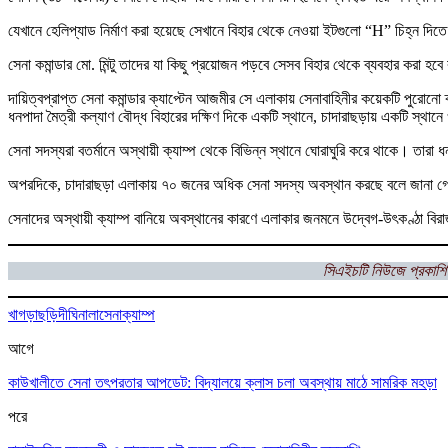
যেখানে হেলিপ্যাড নির্মাণ করা হয়েছে সেখানে বিহার থেকে নেওয়া ইটগুলো “H” চিহ্ন দিত
সেনা কমান্ডার মো. মিন্টু তাদের যা কিছু প্রয়োজন পড়বে সেসব বিহার থেকে ব্যবহার করা হব
দায়িত্বপ্রাপ্ত সেনা কমান্ডার ক্যাপ্টেন আজমীর সে এলাকায় সেনাবাহিনীর কয়েকটি পুরোনো ক্যা
ধনপাদা মৈত্রী কল্যাণ বৌদ্ধ বিহারের দক্ষিণ দিকে একটি স্থানে, চাদারাছড়ায় একটি স্থানে ও
সেনা সদস্যরা বতর্মানে অস্থায়ী ক্যাম্প থেকে বিভিন্ন স্থানে ঘোরাঘুরি করে থাকে। তারা 
অপরদিকে, চাদারাছড়া এলাকায় ৭০ জনের অধিক সেনা সদস্য অবস্থান করছে বলে জানা 
সেনাদের অস্থায়ী ক্যাম্প বানিয়ে অবস্থানের কারণে এলাকার জনমনে উদ্বেগ-উৎকণ্ঠা বি
সিএইচটি নিউজে প্রকাশি
খাগড়াছড়ি
দীঘিনালা
সেনাক্যাম্প
আগে
কাউখালীতে সেনা তৎপরতার আপডেট: বিদ্যালয়ে ক্লাস চলা অবস্থায় মাঠে সামরিক মহড়া
পরে