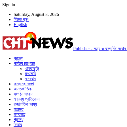
Sign in
Saturday, August 8, 2026
নিউজ ব্লগ
English
Publisher - সত্য ও বস্তুনিষ্ট সংবাদ প
প্রচ্ছদ
পার্বত্য চট্টগ্রাম
খাগড়াছড়ি
রাঙামাটি
বান্দরবান
অন্যান্য জেলা
আন্তর্জাতিক
সংগঠন সংবাদ
মন্তব্য প্রতিবেদন
রাজনৈতিক ভাষ্য
মতামত
মুক্তমত
প্রবন্ধ
ফিচার