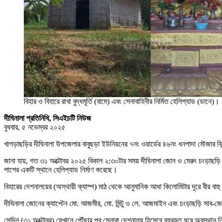
বিহার ও বিহারে রাখা বুদ্ধমূর্তি (বামে) এবং সেনাবাহিনীর নির্মিত হেলিপ্যাড (ডানে)।
দীঘিনালা প্রতিনিধি, সিএইচটি নিউজ
বুধবার, ৫ নভেম্বর ২০২৫
খাগড়াছড়ির দীঘিনালা উপজেলার বাবুছড়া ইউনিয়নের ৭নং ওয়ার্ডের ৪৬নং ধনপাদা মৌজার বিনন
জানা যায়, গত ৩১ অক্টোবর ২০২৫ বিকাল ২:৩০টার সময় দীঘিনালা জোন ও মেরুং চংড়াছড়ি
পাশের একটি স্থানে হেলিপ্যাড নির্মাণ করেছে।
বিহারের দেশনালয়ের (অস্থায়ী ক্যাম্প) মাঠ থেকে আনুমানিক আধা কিলোমিটার দূরে বীর বাহু 
দীঘিনালা জোনের ক্যাপ্টেন মো. আজমীর, মো. মিন্টু ও লে. আজমাইন এবং চংড়াছড়ি সাব-
সেদিন (৩১ অক্টোবর) সেখানে পৌঁছার পর সেনারা দেশনালয় হিসেবে ব্যবহৃত ঘরে অবস্থান নি