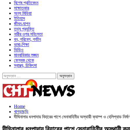
বিশেষ প্রতিবেদন
সাক্ষাতকার
অন্য মিডিয়া
ইতিহাস
জীবন-যাপন
তথ্য প্রযুক্তি
নারীর ওপর সহিংসতা
বন, পরিবেশ, পর্যটন
ভাষা-শিক্ষা
ভিডিও
মানবাধিকার লঙ্ঘন
ফেসবুক থেকে
স্বাস্থ্য, চিকিৎসা
Home
খাগড়াছড়ি
দীঘিনালার ধনপাদায় বিহারের পাশে সেনাবাহিনীর অস্থায়ী ক্যাম্প ও হেলিপ্যাড নির্মা
দীঘিনালার ধনপাদায় বিহারের পাশে সেনাবাহিনীর অস্থায়ী ক্যা