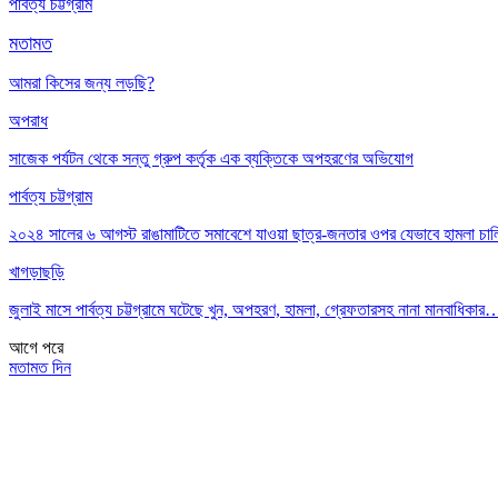
পার্বত্য চট্টগ্রাম
মতামত
আমরা কিসের জন্য লড়ছি?
অপরাধ
সাজেক পর্যটন থেকে সন্তু গ্রুপ কর্তৃক এক ব্যক্তিকে অপহরণের অভিযোগ
পার্বত্য চট্টগ্রাম
২০২৪ সালের ৬ আগস্ট রাঙামাটিতে সমাবেশে যাওয়া ছাত্র-জনতার ওপর যেভাবে হামলা চা
খাগড়াছড়ি
জুলাই মাসে পার্বত্য চট্টগ্রামে ঘটেছে খুন, অপহরণ, হামলা, গ্রেফতারসহ নানা মানবাধিকার
আগে
পরে
মতামত দিন