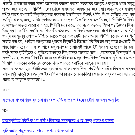
পাহাড়ি জনগণের ন্যায় সঙ্গত আন্দোলন ব্যাহত করতে সরকারের আশ্রয়-প্রশ্রয়ে থাকা সন্ত
পালন করে যাচ্ছে। পিসিপি এদের থেকে সাবধানতা অবলম্বন করে চলার জন্য ছাত্র সমাজ
বর্ধিত সভায় রাঙামাটি বিশ্ববিদ্যালয় কলেজে ইউনিফরম বিতর্ক, ধর্মীয় বিধান চাপিয়ে দেয়া প্রসঙ
কর্মসূচি শুরু হয়েছে, যা উদ্বেগজনকভাবে সাম্প্রদায়িক বিভৎস রূপ নিচ্ছে। পিসিপি’র
এ সম্পর্কে সভায় আরো বলা হয়, পিসিপি মনে করে, কলেজ লেভেলের শিক্ষা প্রতিষ্ঠানে শিক্
কিছু নয়। আর্থিক সঙ্গতি সব শিক্ষার্থীর এক নয়, সে দিকটি গুরুত্বের সাথে বিবেচনায় রেখেই
ও ন্যায্য মূল্যে পোশাক নিশ্চিত করতে পারে এবং সেটা করার জন্য পিসিপি কলেজ ও সংশ্লিষ্ট
সভায় বলা হয়, পার্বত্য চট্টগ্রামের পুরাতন বিদ্যাপিঠ হিসেবে ইউনিফরম চালু করে রাঙামাটি ব
গ্রহণযাগ্য হবে না। কারণ গায়ে শুধু এ্যাপ্রন চাপালেই তাকে ইউনিফরম হিসেবে গণ্য করা যা
কর্তৃপক্ষকে সুচিন্তিত ও সুবিবেচনাপ্রসূত সিদ্ধান্তে আসতে হবে। সেক্ষেত্রে শিক্ষানু
লক্ষণীয় যে, কলেজ শিক্ষার্থীদের মধ্যে ইউনিফরম চালুর পক্ষ-বিপক্ষ বিভাজন সৃষ্টি করে একশ
পিসিপি এ ধরনের কর্মকাণ্ড থেকে বিরত থাকতে সবাইকে আহ্বান জানায়।
সভা থেকে বলা হয়, ইউনিফরম প্রবর্তনের নামে কোন শিক্ষা প্রতিষ্ঠানে ধর্মীয় বিধান ও বাধ্যবা
ধর্মাবলম্বী ছাত্রীদের জন্যও ইসলামিক ভাবধারার নেকাব-হিজাব ধরনের বাধ্যবাধকতা জারি রয়ে
গ্রহণের আহ্বান জানাচ্ছে।#
আগে
সাজেকে গণতান্ত্রিক যুব ফোরাম ও পাহাড়ি ছাত্র পরিষদের যৌথ সম্মেলন অনুষ্ঠিত
পরে
রাজস্থলীতে ইউপিডএফ কর্মী পরিবারের সদস্যদের ওপর সন্তু গ্রুপের হামলা
তুমি এটাও পছন্দ করতে পারো
লেখক থেকে আরো