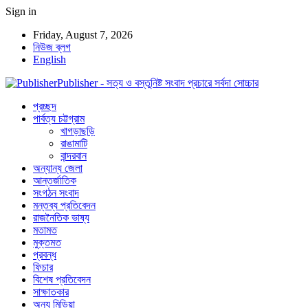
Sign in
Friday, August 7, 2026
নিউজ ব্লগ
English
Publisher - সত্য ও বস্তুনিষ্ট সংবাদ প্রচারে সর্বদা সোচ্চার
প্রচ্ছদ
পার্বত্য চট্টগ্রাম
খাগড়াছড়ি
রাঙামাটি
বান্দরবান
অন্যান্য জেলা
আন্তর্জাতিক
সংগঠন সংবাদ
মন্তব্য প্রতিবেদন
রাজনৈতিক ভাষ্য
মতামত
মুক্তমত
প্রবন্ধ
ফিচার
বিশেষ প্রতিবেদন
সাক্ষাতকার
অন্য মিডিয়া