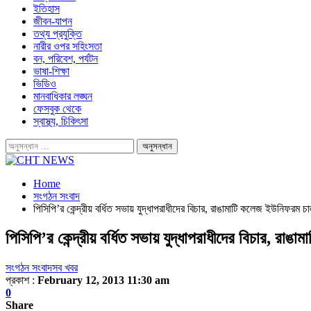
ইতিহাস
জীবন-যাপন
তথ্য প্রযুক্তি
নারীর ওপর সহিংসতা
বন, পরিবেশ, পর্যটন
ভাষা-শিক্ষা
ভিডিও
মানবাধিকার লঙ্ঘন
ফেসবুক থেকে
স্বাস্থ্য, চিকিৎসা
Home
সংগঠন সংবাদ
পিসিপি’র কেন্দ্রীয় বর্ধিত সভায় যুদ্ধাপরাধীদের বিচার, রাঙামাটি কলেজ ইউনিফরম 
পিসিপি’র কেন্দ্রীয় বর্ধিত সভায় যুদ্ধাপরাধীদের বিচার, র
সংগঠন সংবাদ
সব খবর
প্রকাশ :
February 12, 2013 11:30 am
0
Share