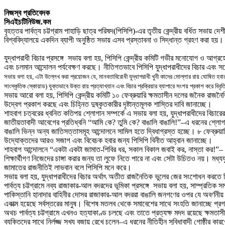
নিজস্ব প্রতিবেদক
সিএইচটিনিউজ.কম
বৃহত্তর পার্বত্য চট্টগ্রাম পাহাড়ি ছাত্র পরিষদ(পিসিপি)-এর তৃতীয় কেন্দ্রীয় বর্ধিত সভায় 
বিশ্ববিদ্যালয়ে একদিন ব্যাপী অনুষ্ঠিত সভায় এসব প্রস্তাবনা ও সিদ্ধান্ত গ্রহণ করা হয়।
যুদ্ধাপরাধী বিচার প্রসঙ্গে
সভায় বলা হয়, পিসিপি কেন্দ্রীয় কমিটি গভীর মনোযোগ ও আগ্রহের
এবং চলমান আন্দোলন পর্যবেক্ষণ করছে। নীতিগতভাবে পিসিপি যুদ্ধাপরাধীদের বিচার এবং সর্ব
সভায় বলা হয়, এটা উল্লেখ করা প্রয়োজন যে, মানবতাবিরোধী যুদ্ধাপরাধী খুনী কাদের মোল্লার রায় ঘোষিত হব
সাংস্কৃতিক স্কোয়াড) যুক্তভাবে উক্ত রায় প্রত্যাখ্যান এবং বিচার প্রক্রিয়ার ব্যাপারে সংশয় প্রকাশ করে বি
সভায় আরো বলা হয়, পিসিপি কেন্দ্রীয় কমিটি ১০ ফেব্রুয়ারি ক্ষমতাসীন দলের জনৈক রাজনৈতিক
উদ্বেগ প্রকাশ করছে এবং চিহ্নিত দুষ্কৃতকারীর দৃষ্টান্তমূলক শাস্তির দাবি জানাচ্ছে।
শাহবাগ চত্বরের ধ্বনিত কতিপয় শ্লোগান সম্পর্কে এ সভায় বলা হয়, যুদ্ধাপরাধীদের বিচা
জাতীয়তাবাদী আবেগের প্রতিধ্বনি “আমি কে? তুমি কে? বাঙালি বাঙালি!”–এ ধরনের শ্লোগান ব
বাঙালি ভিন্ন অন্য জাতিসত্তাসমূহ আন্দোলনে সামিল হতে দ্বিধাগ্রস্ত হচ্ছে। ৮ ফেব্রু
উদ্যোক্তদের আরও সজাগ এবং বিবেচক হবার জন্য পিসিপি বিনীত আহ্বান জানাচ্ছে।
শাহবাগ আন্দোলনে “একটা একটা জামাত-শিবির ধর, সকাল বিকাল জবাই কর, নাস্তা কর!”– এ শ্লো
শিক্ষার্থীগণ নিজেদের চাঙ্গা করার জন্য তা লুফে নিতে পারে না এবং সেটা উচিতও নয়। মধ্
জামাতের রাজনীতিই লাভবান বলে পিসিপি মনে করে।
সভায় বলা হয়, যুদ্ধাপরাধীদের বিচার অর্থা
ৎ
অতীত রাজনৈতিক ভুলের জের সংশোধন করতে গিয়
পার্বত্য চট্টগ্রামে নব্য রাজাকার-আল বদরদের ভূমিকা প্রসঙ্গে
সভায় বলা হয়, সাম্প্রতিক সময়
পাকিস্তানি হানাদার বাহিনীর দোসর রাজাকার-আল বদররা বাঙালি জনগণের ওপর যে অবর্ণনীয় হ
একাত্ম হয়েছে সর্বস্তরের মানুষ। বিশেষ মতলব থেকে সমাবেশের সাথে সংহতি জানাচ্ছে প
অথচ পার্বত্য চট্টগ্রামে এখনও হত্যাকাণ্ড চলছে এবং তাতে প্রত্যক্ষ মদদ রয়েছে ক্ষমতাস
ব্যক্তিদের সাথে নির্লজ্জ সখ্য বজায় রেখে চলেন–এ ধরনের নীতিহীন সুবিধাবাদী গোষ্ঠীর ক