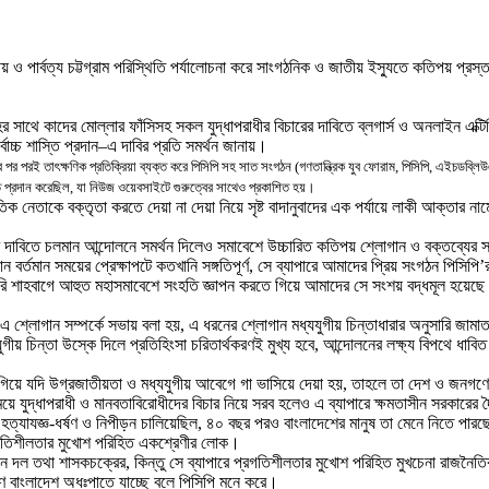
দেশীয় ও পার্বত্য চট্টগ্রাম পরিস্থিতি পর্যালোচনা করে সাংগঠনিক ও জাতীয় ইস্যুতে কতিপয় প্রস
 সাথে কাদের মোল্লার ফাঁসিসহ সকল যুদ্ধাপরাধীর বিচারের দাবিতে ব্লগার্স ও অনলাইন এক্
োচ্চ শাস্তি প্রদান–এ দাবির প্রতি সমর্থন জানায়।
ার পর পরই তা
ৎ
ক্ষণিক প্রতিক্রিয়া ব্যক্ত করে পিসিপি সহ সাত সংগঠন (গণতান্ত্রিক যুব ফোরাম, পিসিপি, এইচডব্লি
বৃতি প্রদান করেছিল, যা নিউজ ওয়েবসাইটে গুরুত্বের সাথেও প্রকাশিত হয়।
 নেতাকে বক্তৃতা করতে দেয়া না দেয়া নিয়ে সৃষ্ট বাদানুবাদের এক পর্যায়ে লাকী আক্তার নাম
রের দাবিতে চলমান আন্দোলনে সমর্থন দিলেও সমাবেশে উচ্চারিত কতিপয় শ্লোগান ও বক্তব্যের 
র্তমান সময়ের প্রেক্ষাপটে কতখানি সঙ্গতিপূর্ণ, সে ব্যাপারে আমাদের প্রিয় সংগঠন পিসিপি
য়ারি শাহবাগে আহুত মহাসমাবেশে সংহতি জ্ঞাপন করতে গিয়ে আমাদের সে সংশয় বদ্ধমূল হয়েছে
গান সম্পর্কে সভায় বলা হয়, এ ধরনের শ্লোগান মধ্যযুগীয় চিন্তাধারার অনুসারি জামাত-শিবিরে
যযুগীয় চিন্তা উস্কে দিলে প্রতিহিংসা চরিতার্থকরণই মুখ্য হবে, আন্দোলনের লক্ষ্য বিপথে
ে যদি উগ্রজাতীয়তা ও মধ্যযুগীয় আবেগে গা ভাসিয়ে দেয়া হয়, তাহলে তা দেশ ও জনগণের
ে যুদ্ধাপরাধী ও মানবতাবিরোধীদের বিচার নিয়ে সরব হলেও এ ব্যাপারে ক্ষমতাসীন সরকারের দ্ব
ত্যাযজ্ঞ-ধর্ষণ ও নিপীড়ন চালিয়েছিল, ৪০ বছর পরও বাংলাদেশের মানুষ তা মেনে নিতে পারছে 
্রগতিশীলতার মুখোশ পরিহিত একশ্রেণীর লোক।
ীন দল তথা শাসকচক্রের, কিন্তু সে ব্যাপারে প্রগতিশীলতার মুখোশ পরিহিত মুখচেনা রাজনৈতিক
ারণে বাংলাদেশ অধঃপাতে যাচ্ছে বলে পিসিপি মনে করে।