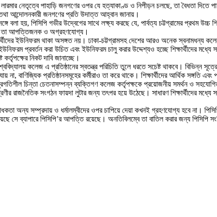
ু লারমার নেতৃত্বে পাহাড়ি জনগণের ওপর যে হত্যাকাণ্ড ও নিপীড়ন চলছে, তা বৈধতা দিতে 
 তথা আন্দোলনকারী জনগণের প্রতি উদাত্ত আহ্বান জানায়।
্গে বলা হয়, পিসিপি গভীর উদ্বেগের সাথে লক্ষ্য করছে যে, পার্বত্য চট্টগ্রামের প্রথম উচ্চ শি
 নিকট তা আপত্তিজনক ও অগ্রহণযোগ্য।
ষার্থীদের ইউনিফরম থাকা অসঙ্গত নয়। ঢাকা-চট্টগ্রামসহ দেশের আরও অনেক স্বনামধন্য কলেজ
 ইউনিফরম প্রবর্তন করা উচিত এবং ইউনিফরম চালু করার উদ্দেশ্যও হচ্ছে শিক্ষার্থীদের মধ্যে স
 কর্তৃপক্ষের নিকট দাবি জানাচ্ছে।
িশ্ববিদ্যালয় কলেজ এ প্রতিষ্ঠানের স্বতন্ত্র পরিচিতি তুলে ধরতে সচেষ্ট থাকবে। বিভিন্ন সূত্
য় না, বাণিজ্যিক প্রতিষ্ঠানসমূহের কর্মীরাও তা করে থাকে। শিক্ষার্থীদের আর্থিক সঙ্গতি এব
রাগী প্রগতিশীল চিন্তা চেতনাসম্পন্ন ব্যক্তিগণ কলেজ কর্তৃপক্ষকে প্রয়োজনীয় সমর্থন ও সহ
্রেণীর রাজনৈতিক সংগঠন ফায়দা লুটার জন্য তৎপর হয়ে উঠেছে। সাধারণ শিক্ষার্থীদের মধ্যে সাম্প
ধকতা অন্য সম্প্রদায় ও ধর্মালম্বীদের ওপর চাপিয়ে দেয়া কখনই গ্রহণযোগ্য হবে না। পিসিপি দ্ব্য
ছে সে ব্যাপারে পিসিপি’র আপত্তি রয়েছে। অনতিবিলম্বে তা বাতিল করার জন্য পিসিপি সংশ্লিষ্ট