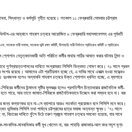
্তাবনা, সিদ্ধান্ত ও কর্মসূচি গৃহীত হয়েছে। গতকাল ১১ ফেব্রুয়ারি সোমবার চট্টগ্রাম
টিভিস্টস-এর আহ্বানে শাহবাগ চত্বরে আয়োজিত ৮ ফেব্রুয়ারি মহাসমাবেশসহ এর পূর্ববতী
উএফ, সাজেক নারী সমাজ, সাজেক ভূমি রক্ষা কমিটি, ঘিলাছড়ি নারী নির্যাতন প্রতিরোধ কমিটি ও প্রতিরোধ
ে শ্লোগান নেতৃত্বদানকারী অতি পরিচিত কর্মীর মাথায় লাঠির আঘাত করার ঘটনায় নিন্দা ও
সাথে পূর্ণস্বায়ত্তশাসনের দাবিতে সংগ্রামরত পিসিপি ভিন্নমত পোষণ করে। ৭১ সালে প্রবল
’র সংশয় রয়েছে। আমাদের এটা প্রতীয়মান হচ্ছে যে, এ দাবির সাথে একাত্ম হওয়া সত্ত্বেও
। দুঃখজনক হলেও অদ্যাবধি শাহবাগ চত্বরে উক্ত শ্লোগান ধ্বনিত হচ্ছে, এ ব্যাপারে
র কর্মীদের উন্মাদনা সৃষ্টির মূলমন্ত্র হলেও প্রগতিশীল চিন্তাধারার রাজনৈতিক কর্মী-
 ধাবিত হতে পারে, আর তাতে জামাত-শিবিরকে রাজনৈতিকভাবে উচ্ছেদ করা সম্ভব হবে না। বরং
 জন্য কল্যাণকর হবে না–সে ব্যাপারে আরও সতর্কতা প্রয়োজন বলে পিসিপি মনে করে।
ৈত ভূমিকায় পিসিপি তথা পার্বত্য চট্টগ্রামের ছাত্র সমাজ অত্যন্ত ক্ষুব্ধ। ‘৭১ সালে
না, বিচারের দাবিতে ফুঁসে উঠে তরুণ প্রজন্ম শাহবাগ চত্বরে সমবেত হয়েছে, যার সাথে
-সাংবাদিক-মানবাধিকার কর্মী মুখ খোলেন না, বরং পাহাড়ি রাজাকার-আল বদর সদৃশ ঘৃণ্য