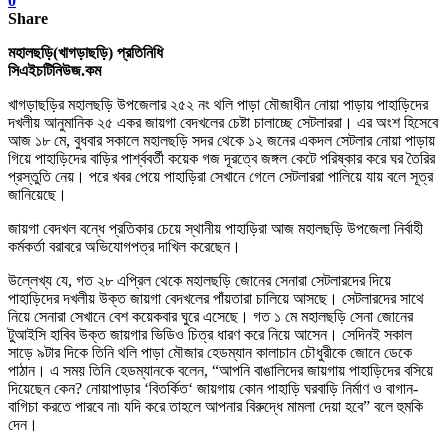
0
Share
মহালছড়ি(খাগড়াছড়ি) প্রতিনিধি
সিএইচটিনিউজ.কম
খা
গড়াছড়ির মহালছড়ি উপজেলার ২৫২ নং থলি পাড়া মৌজাধীন নোয়া পাড়ায় পাহাড়িদের
দখলীয় আনুমানিক ২৫ একর জায়গা বেদখলের চেষ্টা চালাচ্ছে সেটলাররা। এর অংশ হিসেবে
আজ ১৮ মে
,
বুধবার সকালে মহালছড়ি সদর থেকে ১২ জনের একদল সেটলার নোয়া পাড়ায়
গিয়ে পাহাড়িদের বাড়ির পার্শ্ববর্তী কয়েক গজ দূরত্বে জঙ্গল কেটে পরিষ্কার করে ঘর তৈরির
প্রস্তুতি নেয়। পরে খবর পেয়ে পাহাড়িরা সেখানে গেলে সেটলাররা পালিয়ে যায় বলে সূত্র
জানিয়েছে।
জায়গা বেদখল বন্ধে প্রতিকার চেয়ে স্থানীয় পাহাড়িরা আজ মহালছড়ি উপজেলা নির্বাহী
কর্মকর্তা বরাবরে অভিযোগপত্র দাখিল করেছেন।
উল্লেখ্য যে
,
গত ২৮ এপ্রিল থেকে মহালছড়ি জোনের সেনারা সেটলারদের দিয়ে
পাহাড়িদের দখলীয় উক্ত জায়গা বেদখলের পাঁয়তারা চালিয়ে আসছে। সেটলারদের সাথে
নিয়ে সেনারা সেখানে বেশ কয়েকবার ঘুরে এসেছে। গত ১ মে মহালছড়ি সেনা জোনের
টুআইসি হাবিব উক্ত জায়গার ভিডিও চিত্র ধারণ করে নিয়ে আসেন। সেদিনই সকাল
সাড়ে ৯টার দিকে তিনি থলি পাড়া মৌজার হেডম্যান কালাচান চৌধুরীকে জোনে ডেকে
পাঠান। এ সময় তিনি হেডম্যানকে বলেন
, “
আপনি বাঙালিদের জায়গায় পাহাড়িদের বসিয়ে
দিয়েছেন কেন
?
নোয়াপাড়ার
‘
বিতর্কিত
‘
জায়গায় কোন পাহাড়ি ঘরবাড়ি নির্মাণ ও বাগান-
বাগিচা করতে পারবে না৷ যদি করে তাহলে আপনার বিরুদ্ধে মামলা দেয়া হবে” বলে হুমকি
দেন।