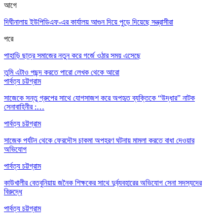
আগে
দিঘীনালায় ইউপিডিএফ-এর কার্যালয় আগুন দিয়ে পুড়ে দিয়েছে সন্ত্রাসীরা
পরে
পাহাড়ি ছাত্র সমাজের নতুন করে গর্জে ওঠার সময় এসেছে
তুমি এটাও পছন্দ করতে পারো
লেখক থেকে আরো
পার্বত্য চট্টগ্রাম
সাজেকে সন্তু গ্রুপের সাথে যোগসাজশ করে অপহৃত ব্যক্তিকে “উদ্ধার” নাটক
সেনাবাহিনীর :…
পার্বত্য চট্টগ্রাম
সাজেক পর্যটন থেকে ফেরদৌস চাকমা অপহরণ ঘটনায় মামলা করতে বাধা দেওয়ার
অভিযোগ
পার্বত্য চট্টগ্রাম
কাউখালীর বেতবুনিয়ায় জনৈক শিক্ষকের সাথে দুর্ব্যবহারের অভিযোগ সেনা সদস্যদের
বিরুদ্ধে
পার্বত্য চট্টগ্রাম