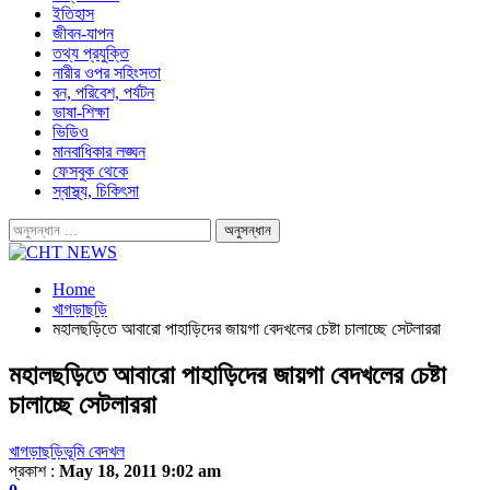
ইতিহাস
জীবন-যাপন
তথ্য প্রযুক্তি
নারীর ওপর সহিংসতা
বন, পরিবেশ, পর্যটন
ভাষা-শিক্ষা
ভিডিও
মানবাধিকার লঙ্ঘন
ফেসবুক থেকে
স্বাস্থ্য, চিকিৎসা
Home
খাগড়াছড়ি
মহালছড়িতে আবারো পাহাড়িদের জায়গা বেদখলের চেষ্টা চালাচ্ছে সেটলাররা
মহালছড়িতে আবারো পাহাড়িদের জায়গা বেদখলের চেষ্টা
চালাচ্ছে সেটলাররা
খাগড়াছড়ি
ভূমি বেদখল
প্রকাশ :
May 18, 2011 9:02 am