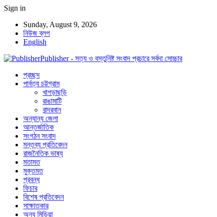
Sign in
Sunday, August 9, 2026
নিউজ ব্লগ
English
Publisher - সত্য ও বস্তুনিষ্ট সংবাদ প্রচারে সর্বদা সোচ্চার
প্রচ্ছদ
পার্বত্য চট্টগ্রাম
খাগড়াছড়ি
রাঙামাটি
বান্দরবান
অন্যান্য জেলা
আন্তর্জাতিক
সংগঠন সংবাদ
মন্তব্য প্রতিবেদন
রাজনৈতিক ভাষ্য
মতামত
মুক্তমত
প্রবন্ধ
ফিচার
বিশেষ প্রতিবেদন
সাক্ষাতকার
অন্য মিডিয়া