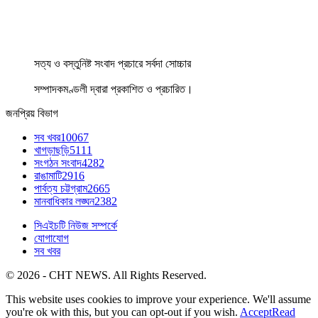
সত্য ও বস্তুনিষ্ট সংবাদ প্রচারে সর্বদা সোচ্চার
সম্পাদকমণ্ডলী দ্বারা প্রকাশিত ও প্রচারিত।
জনপ্রিয় বিভাগ
সব খবর
10067
খাগড়াছড়ি
5111
সংগঠন সংবাদ
4282
রাঙামাটি
2916
পার্বত্য চট্টগ্রাম
2665
মানবাধিকার লঙ্ঘন
2382
সিএইচটি নিউজ সম্পর্কে
যোগাযোগ
সব খবর
© 2026 - CHT NEWS. All Rights Reserved.
This website uses cookies to improve your experience. We'll assume
you're ok with this, but you can opt-out if you wish.
Accept
Read