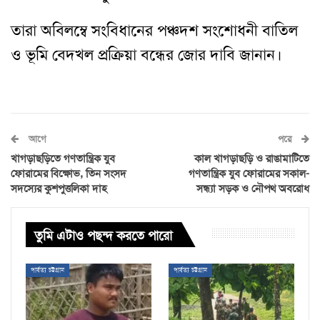
তারা অবিলম্বে সংবিধানের পঞ্চদশ সংশোধনী বাতিল
ও ভূমি বেদখল প্রক্রিয়া বন্ধের জোর দাবি জানান।
আগে
পরে
খাগড়াছড়িতে গণতান্ত্রিক যুব
কাল খাগড়াছড়ি ও রাঙামাটিতে
ফোরামের বিক্ষোভ, তিন সংসদ
গণতান্ত্রিক যুব ফোরামের সকাল-
সদস্যের কুশপুত্তলিকা দাহ
সন্ধ্যা সড়ক ও নৌপথ অবরোধ
তুমি এটাও পছন্দ করতে পারো
পার্বত্য চট্টগ্রাম
পার্বত্য চট্টগ্রাম