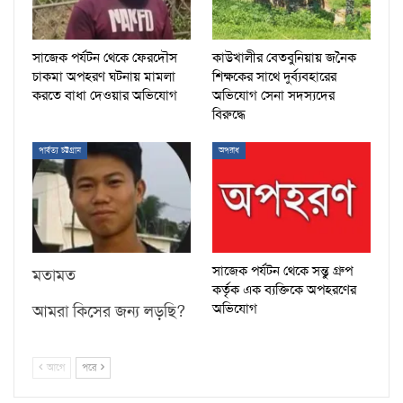
সাজেক পর্যটন থেকে ফেরদৌস
কাউখালীর বেতবুনিয়ায় জনৈক
চাকমা অপহরণ ঘটনায় মামলা
শিক্ষকের সাথে দুর্ব্যবহারের
করতে বাধা দেওয়ার অভিযোগ
অভিযোগ সেনা সদস্যদের
বিরুদ্ধে
পার্বত্য চট্টগ্রাম
অপরাধ
সাজেক পর্যটন থেকে সন্তু গ্রুপ
মতামত
কর্তৃক এক ব্যক্তিকে অপহরণের
অভিযোগ
আমরা কিসের জন্য লড়ছি?
আগে
পরে