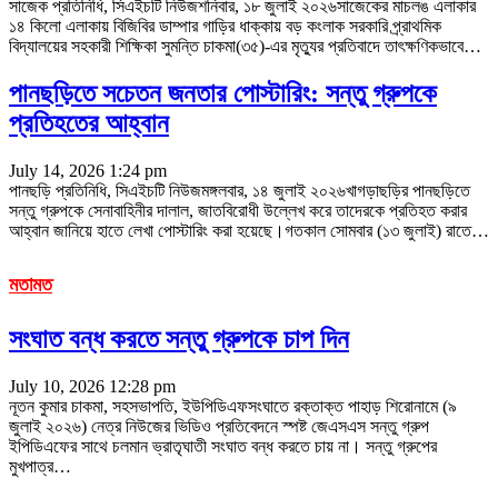
সাজেক প্রতিনিধি, সিএইচটি নিউজশনিবার, ১৮ জুলাই ২০২৬সাজেকের মাচলঙ এলাকার
১৪ কিলো এলাকায় বিজিবির ডাম্পার গাড়ির ধাক্কায় বড় কংলাক সরকারি প্র্রাথমিক
বিদ্যালয়ের সহকারী শিক্ষিকা সুমন্তি চাকমা(৩৫)-এর মৃত্যুর প্রতিবাদে তাৎক্ষণিকভাবে
…
পানছড়িতে সচেতন জনতার পোস্টারিং: সন্তু গ্রুপকে
প্রতিহতের আহ্বান
July 14, 2026 1:24 pm
পানছড়ি প্রতিনিধি, সিএইচটি নিউজমঙ্গলবার, ১৪ জুলাই ২০২৬খাগড়াছড়ির পানছড়িতে
সন্তু গ্রুপকে সেনাবাহিনীর দালাল, জাতবিরোধী উল্লেখ করে তাদেরকে প্রতিহত করার
আহ্বান জানিয়ে হাতে লেখা পোস্টারিং করা হয়েছে।গতকাল সোমবার (১৩ জুলাই) রাতে
…
মতামত
সংঘাত বন্ধ করতে সন্তু গ্রুপকে চাপ দিন
July 10, 2026 12:28 pm
নূতন কুমার চাকমা, সহসভাপতি, ইউপিডিএফসংঘাতে রক্তাক্ত পাহাড় শিরোনামে (৯
জুলাই ২০২৬) নেত্র নিউজের ভিডিও প্রতিবেদনে স্পষ্ট জেএসএস সন্তু গ্রুপ
ইপিডিএফের সাথে চলমান ভ্রাতৃঘাতী সংঘাত বন্ধ করতে চায় না। সন্তু গ্রুপের
মুখপাত্র
…