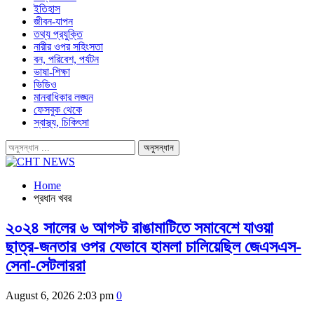
ইতিহাস
জীবন-যাপন
তথ্য প্রযুক্তি
নারীর ওপর সহিংসতা
বন, পরিবেশ, পর্যটন
ভাষা-শিক্ষা
ভিডিও
মানবাধিকার লঙ্ঘন
ফেসবুক থেকে
স্বাস্থ্য, চিকিৎসা
Home
প্রধান খবর
২০২৪ সালের ৬ আগস্ট রাঙামাটিতে সমাবেশে যাওয়া
ছাত্র-জনতার ওপর যেভাবে হামলা চালিয়েছিল জেএসএস-
সেনা-সেটলাররা
August 6, 2026 2:03 pm
0