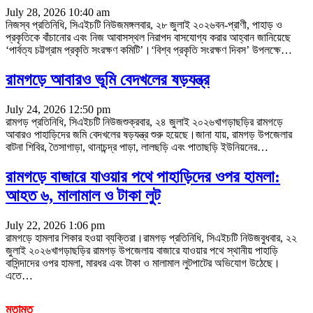
July 28, 2026 10:40 am
নিজস্ব প্রতিনিধি, সিএইচটি নিউজমঙ্গলবার, ২৮ জুলাই ২০২৬বন-প্রাণী, পাহাড় ও
প্রকৃতিকে বাঁচানোর এবং নিজ আবাসস্থল নিরাপদ বাসযোগ্য করার আহ্বান জানিয়েছে
‘পার্বত্য চট্টগ্রাম প্রকৃতি সংরক্ষণ কমিটি’।‘বিশ্ব প্রকৃতি সংরক্ষণ দিবস’ উপলক্ষে
…
রামগড়ে আবারও ভূমি বেদখলের ষড়যন্ত্র
July 24, 2026 12:50 pm
রামগড় প্রতিনিধি, সিএইচটি নিউজশুক্রবার, ২৪ জুলাই ২০২৬খাগড়াছড়ির রামগড়ে
আবারও পাহাড়িদের জমি বেদখলের ষড়যন্ত্র শুরু হয়েছে।জানা যায়, রামগড় উপজেলার
বাটনা শিবির, তৈসাগাড়া, থানাচন্দ্র পাড়া, লালছড়ি এবং পাতাছড়ি ইউনিয়নের
…
রামগড়ে বাজারে যাওয়ার পথে পাহাড়িদের ওপর হামলা:
আহত ৬, মালামাল ও টাকা লুট
July 22, 2026 1:06 pm
রামগড়ে হামলার শিকার হওয়া ব্যক্তিরা।রামগড় প্রতিনিধি, সিএইচটি নিউজবুধবার, ২২
জুলাই ২০২৬খাগড়াছড়ির রামগড় উপজেলায় বাজারে যাওয়ার পথে স্থানীয় পাহাড়ি
বাসিন্দাদের ওপর হামলা, মারধর এবং টাকা ও মালামাল লুটপাটের অভিযোগ উঠেছে।
এতে
…
মতামত