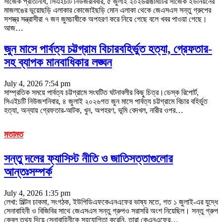
সাজেক প্রতিনিধি, সিএইচটি নিউজরবিবার, ৫ জুলাই ২০২৬রাঙামাটির সাজেক ইউনিয়নের
মাজলঙের ভূয়োছড়ি এলাকার কোজোইছড়ি মোন এলাকা থেকে জেএসএস সন্তু গ্রুপের
সশস্ত্র সন্ত্রাসীরা ৭ জন জুমচাষীকে অপহরণ করে নিয়ে গেছে বলে খবর পাওয়া গেছে।
আজ
…
জুন মাসে পার্বত্য চট্টগ্রাম বিচারবহির্ভুত হত্যা, গ্রেফতার-
সহ ব্যাপক মানবাধিকার লঙ্ঘন
July 4, 2026 7:54 pm
সাম্প্রতিক সময়ে পার্বত্য চট্টগ্রামে সংঘটিত ঘটনাবলীর কিছু চিত্র।ডেস্ক রিপোর্ট,
সিএইচটি নিউজশনিবার, ৪ জুলাই ২০২৬গত জুন মাসে পার্বত্য চট্টগ্রামে বিচার বহির্ভুত
হত্যা, অন্যায় গ্রেফতার-আটক, খুন, অপহরণ, ভূমি বেদখল, নারীর ওপর
…
মতামত
সন্তু দলের ফ্যাসিস্ট নীতি ও জাতিসত্তাগুলোর
আন্তঃসম্পর্ক
July 4, 2026 1:35 pm
লেখা: মিল্টন চাকমা, সংগঠক, ইউপিডিএফকেএনএফের ভাষ্য মতে, গত ১ জুলাই-এর যুদ্ধে
সেনাবাহিনী ও বিজিবির সাথে জেএসএস সন্তু গ্রুপও সরাসরি অংশ নিয়েছিল। সন্তু গ্রুপ
কেবল তথ্য দিয়ে সেনাবাহিনীকে সহযোগিতা করেনি, তারা কেএনএফের
…