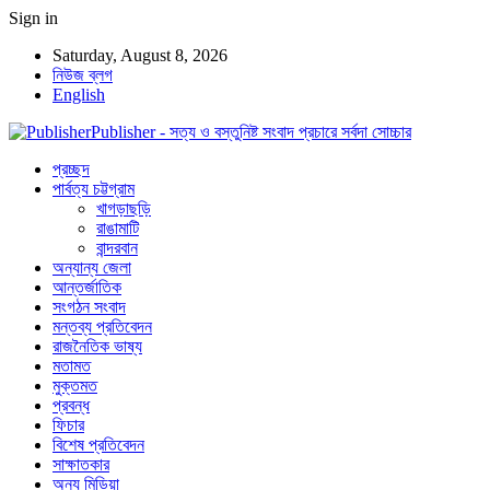
Sign in
Saturday, August 8, 2026
নিউজ ব্লগ
English
Publisher - সত্য ও বস্তুনিষ্ট সংবাদ প্রচারে সর্বদা সোচ্চার
প্রচ্ছদ
পার্বত্য চট্টগ্রাম
খাগড়াছড়ি
রাঙামাটি
বান্দরবান
অন্যান্য জেলা
আন্তর্জাতিক
সংগঠন সংবাদ
মন্তব্য প্রতিবেদন
রাজনৈতিক ভাষ্য
মতামত
মুক্তমত
প্রবন্ধ
ফিচার
বিশেষ প্রতিবেদন
সাক্ষাতকার
অন্য মিডিয়া